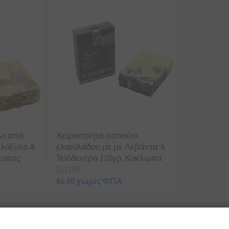
νι από
Χειροποίητο σαπούνι
αλόξυλο &
ελαιολάδου με με Λεβάντα &
λωπας
Τεϊόδεντρο 120γρ. Κύκλωπα
EL1188
€6,60 χωρίς ΦΠΑ