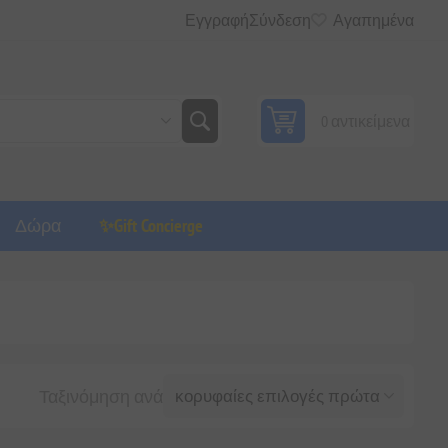
Εγγραφή
Σύνδεση
Αγαπημένα
0 αντικείμενα
Δώρα
✨Gift Concierge
Ταξινόμηση ανά