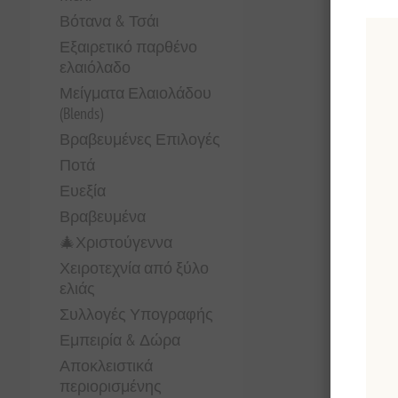
Βότανα & Τσάι
Εξαιρετικό παρθένο
ελαιόλαδο
Μείγματα Ελαιολάδου
(Blends)
Βραβευμένες Επιλογές
Ποτά
Ευεξία
Βραβευμένα
🎄Χριστούγεννα
Χειροτεχνία από ξύλο
ελιάς
Συλλογές Υπογραφής
Εμπειρία & Δώρα
Αποκλειστικά
περιορισμένης