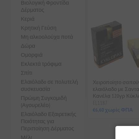
Βιολογική Φροντίδα
Δέρματος
Κεριά
Κρητική Γεύση
Μη αλκοολούχα ποτά
Δώρα
Ομορφιά
Εκλεκτά τρόφιμα
Σπίτι
Ελαιόλαδo σε πολυτελή
Χειροποίητο σαπού
συσκευασία
ελαιόλαδο με Σαντ
Κανέλα 120γρ Κύκ
Πρώιμη Συγκομιδή
EL1187
(Αγουρελέο)
€6,60 χωρίς ΦΠΑ
Ελαιόλαδο Εξαιρετικής
Ποιότητας για
Περιποίηση Δέρματος
Μέλι