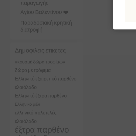
παραγωγής
Αγίου Βαλεντίνου ❤️
Παραδοσιακή κρητική
διατροφή
Δημοφιλεις ετικετες
γκουρμέ δώρα τροφίμων
δώρο με τρόφιμα
Ελληνικό εξαιρετικό παρθένο
ελαιόλαδο
Ελληνικό έξτρα παρθένο
Ελληνικό μέλι
ελληνικό πολυτελές
ελαιόλαδο
έξτρα παρθένο