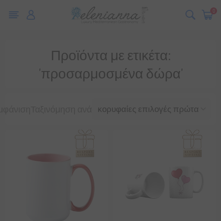
0
Προϊόντα με ετικέτα:
'προσαρμοσμένα δώρα'
μφάνιση
Ταξινόμηση ανά