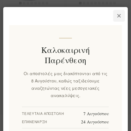
Εξατομικευμένες
Χαρίστε Στον
Κούπες: Κάντε Μια
Βαλεντίνο Σας Μια
Μόνιμη Εντύπωση Με
Κούπα Που Θα
Το Δικό Σας Σχέδιο 15
Θυμάστε Με Την
Oz
Ειλικρινή Συλλογή Μας
EL1711
EL1713
Καλοκαιρινή
€25,00 χωρίς ΦΠΑ
€10,00 χωρίς ΦΠΑ
Παρένθεση
Οι αποστολές μας διακόπτονται από τις
Κατηγορίες
8 Αυγούστου, καθώς ταξιδεύουμε
αναζητώντας νέες μεσογειακές
Δημοφιλεις ετικετες
ανακαλύψεις.
7 Αυγούστου
ΤΕΛΕΥΤΑΊΑ ΑΠΟΣΤΟΛΉ
24 Αυγούστου
ΕΠΑΝΈΝΑΡΞΗ
Πληροφορίες