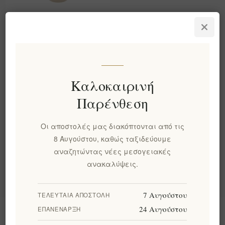
Βιολογική Κρέμα
Βαλσάμικο (Glaze) με
πορτοκάλι 200ml
EL804
€5,00 χωρίς ΦΠΑ
Καλοκαιρινή
ισοδυναμεί με €25,00 ανά 1
lt
Παρένθεση
Οι αποστολές μας διακόπτονται από τις
Κατηγορίες
8 Αυγούστου, καθώς ταξιδεύουμε
αναζητώντας νέες μεσογειακές
Δημοφιλεις ετικετες
ανακαλύψεις.
7 Αυγούστου
ΤΕΛΕΥΤΑΊΑ ΑΠΟΣΤΟΛΉ
24 Αυγούστου
ΕΠΑΝΈΝΑΡΞΗ
Πληροφορίες