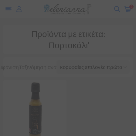
0
Προϊόντα με ετικέτα:
'Πορτοκάλι'
μφάνιση
Ταξινόμηση ανά