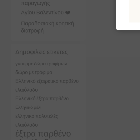
παραγωγής
Αγίου Βαλεντίνου ❤️
Παραδοσιακή κρητική
διατροφή
Δημοφιλεις ετικετες
γκουρμέ δώρα τροφίμων
δώρο με τρόφιμα
Ελληνικό εξαιρετικό παρθένο
ελαιόλαδο
Ελληνικό έξτρα παρθένο
Ελληνικό μέλι
ελληνικό πολυτελές
ελαιόλαδο
έξτρα παρθένο