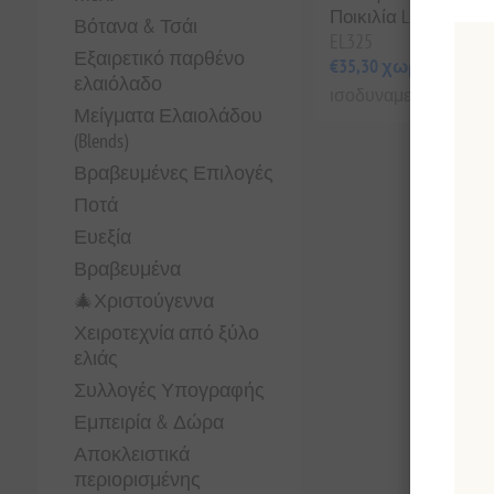
Ποικιλία Lianolia
Βότανα & Τσάι
EL325
Εξαιρετικό παρθένο
€35,30 χωρίς ΦΠΑ
ελαιόλαδο
ισοδυναμεί με €70,60 αν
Μείγματα Ελαιολάδου
(Blends)
Βραβευμένες Επιλογές
Ποτά
Ευεξία
Βραβευμένα
🎄Χριστούγεννα
Χειροτεχνία από ξύλο
ελιάς
Συλλογές Υπογραφής
Εμπειρία & Δώρα
Αποκλειστικά
περιορισμένης