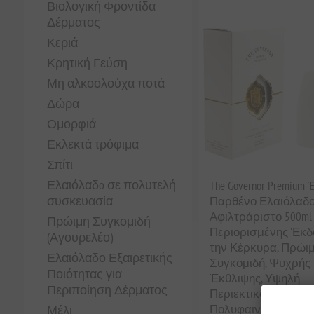
Βιολογική Φροντίδα
Δέρματος
Κεριά
Κρητική Γεύση
Μη αλκοολούχα ποτά
Δώρα
Ομορφιά
Εκλεκτά τρόφιμα
Σπίτι
Ελαιόλαδo σε πολυτελή
The Governor Premium
συσκευασία
Παρθένο Ελαιόλαδο
Αφιλτράριστο 500ml 
Πρώιμη Συγκομιδή
Περιορισμένης Έκδ
(Αγουρελέο)
την Κέρκυρα, Πρώι
Ελαιόλαδο Εξαιρετικής
Συγκομιδή, Ψυχρής
Ποιότητας για
Έκθλιψης, Υψηλή
Περιποίηση Δέρματος
Περιεκτικότητα σε
Πολυφαινόλες, Βρα
Μέλι