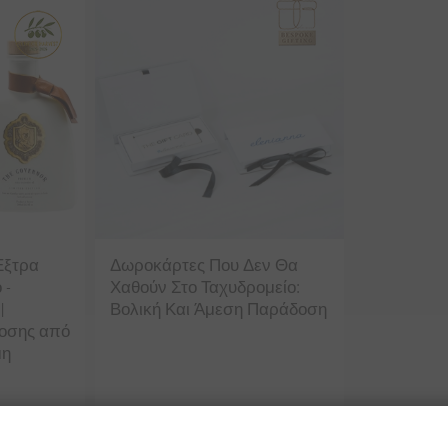
 Έξτρα
Δωροκάρτες Που Δεν Θα
 -
Χαθούν Στο Ταχυδρομείο:
|
Βολική Και Άμεση Παράδοση
οσης από
μη
βευμένη