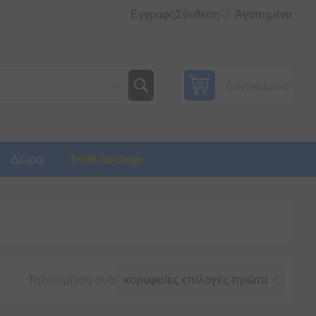
Εγγραφή
Σύνδεση
Αγαπημένα
0 αντικείμενα
Δώρα
✨Gift Concierge
Ταξινόμηση ανά