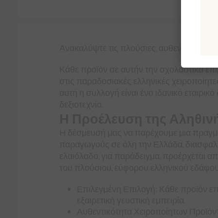
Περι
Ανακαλύψτε τις πλούσιες, αυθεντικές γεύσ
Κάθε προϊόν σε αυτήν την σχολαστικά επι
στις παραδοσιακές ελληνικές χειροποίητε
αυτή η συλλογή είναι ένα ιδανικό εταιρικ
δεξιοτεχνία.
Η Προέλευση της Αληθινή
Η δέσμευσή μας να παρέχουμε μια πραγματ
παραγωγούς σε όλη την Ελλάδα, διασφαλίζ
ελαιόλαδο, για παράδειγμα, προέρχεται α
του πλούσιου, εύφορου ελληνικού εδάφου
Επιλεγμένη Επιλογή: Κάθε προϊόν επι
εξαιρετική γευστική εμπειρία.
Αυθεντικότητα Χειροποίητων Προϊόντ