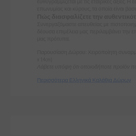
ευθυγραμμίζεται με τις εταιρικές αξίες.
επωνυμίας και κύρους, τα οποία είναι βασι
Πώς διασφαλίζετε την αυθεντικότ
Συνεργαζόμαστε απευθείας με πιστοποιημ
δέουσα επιμέλεια μας περιλαμβάνει την 
μας πρότυπα.
Παρουσίαση Δώρου: Χειροποίητη συναρμολ
x 14cm)
Λάβετε υπόψη ότι οποιοδήποτε προϊόν πο
Περισσότερα Ελληνικά Καλάθια Δώρων