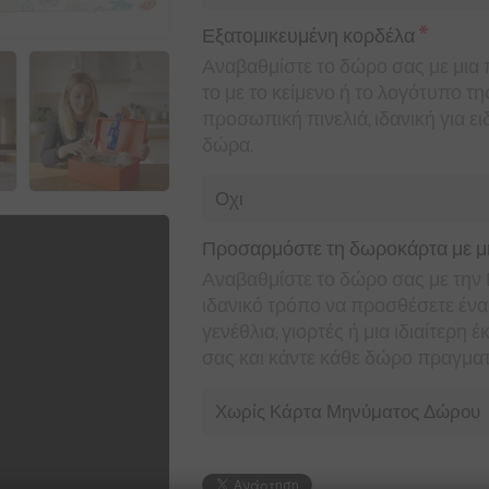
*
Εξατομικευμένη κορδέλα
Αναβαθμίστε το δώρο σας με μια
το με το κείμενο ή το λογότυπο τ
προσωπική πινελιά, ιδανική για ει
δώρα.
Προσαρμόστε τη δωροκάρτα με μήνυ
Αναβαθμίστε το δώρο σας με τ
ιδανικό τρόπο να προσθέσετε ένα 
γενέθλια, γιορτές ή μια ιδιαίτε
σας και κάντε κάθε δώρο πραγματ