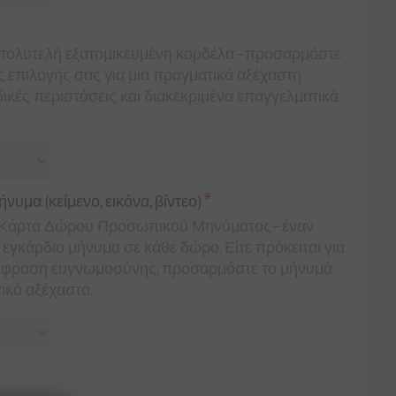
 πολυτελή εξατομικευμένη κορδέλα—προσαρμόστε
ης επιλογής σας για μια πραγματικά αξέχαστη
δικές περιστάσεις και διακεκριμένα επαγγελματικά
*
μα (κείμενο, εικόνα, βίντεο)
ην Κάρτα Δώρου Προσωπικού Μηνύματος—έναν
εγκάρδιο μήνυμα σε κάθε δώρο. Είτε πρόκειται για
ρη έκφραση ευγνωμοσύνης, προσαρμόστε το μήνυμά
ικά αξέχαστο.