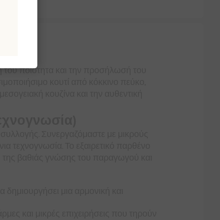
νωνία
nianna.
κή του ποιότητα και την προσήλωσή του
ιμοποιήσιμο κουτί από κόκκινο πεύκο,
 μεσογειακή κουζίνα και την αυθεντική
Τεχνογνωσία)
ς συλλογής. Συνεργαζόμαστε με μικρούς
ια τεχνογνωσία. Το εξαιρετικό παρθένο
ξη της βαθιάς γνώσης του παραγωγού και
α δημιουργήσει μια αρμονική και
μες και μικρές επιχειρήσεις που τηρούν