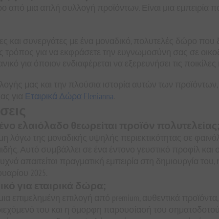
ρο από μια απλή συλλογή προϊόντων. Είναι μια εμπειρία πο
ς και συνεργάτες με ένα μοναδικό, πολυτελές δώρο που ξ
τρόπος για να εκφράσετε την ευγνωμοσύνη σας σε οικοδε
ικό για όποιον ενδιαφέρεται να εξερευνήσει τις ποικίλες
ιλογής μας και την πλούσια ιστορία αυτών των προϊόντων,
μας για
Εταιρικά Δώρα Elenianna
.
σεις
ρθένο ελαιόλαδο θεωρείται προϊόν πολυτελείας
ήμη λόγω της μοναδικής υψηλής περιεκτικότητας σε φαινό
ής. Αυτό συμβάλλει σε ένα έντονο γευστικό προφίλ και ση
υχνά απαιτείται πραγματική εμπειρία στη δημιουργία του, 
υαρίου 2025.
ικό για εταιρικά δώρα;
 μια επιμελημένη επιλογή από premium, αυθεντικά προϊόντα
ριεχόμενό του και η όμορφη παρουσίασή του σηματοδοτού