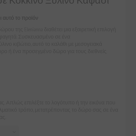
σε Κόκκινο Ξύλινο Καφάσι
ι αυτό το προϊόν
ρου της Elenianna διαθέτει μια εξαιρετική επιλογή
 φαγητά. Συσκευασμένο σε ένα
ινο κιβώτιο, αυτό το καλάθι με μεσογειακά
δώρο ή ένα προσεγμένο δώρο για τους διεθνείς
ς. Απλώς επιλέξτε το λογότυπο ή την εικόνα που
ελματικό τρόπο, μετατρέποντας το δώρο σας σε ένα
ας.