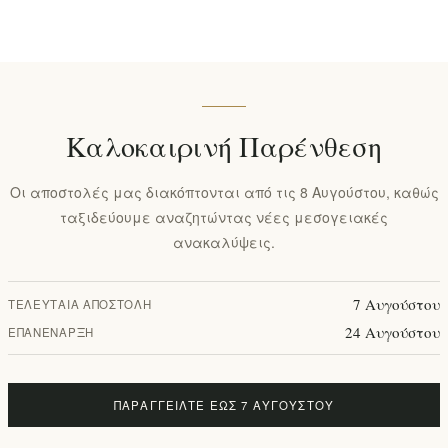
€99,90 χωρίς ΦΠΑ
Χαμηλότερη τιμή τις τελευταίες 30
Καλοκαιρινή Παρένθεση
+ΚΑΛΆΘΙ
Οι αποστολές μας διακόπτονται από τις 8 Αυγούστου, καθώς
ταξιδεύουμε αναζητώντας νέες μεσογειακές
Προσθήκη στα αγαπημένα
ανακαλύψεις.
Διαθεσιμότητα:
Διαθέσιμο σε 1 
7 Αυγούστου
ΤΕΛΕΥΤΑΊΑ ΑΠΟΣΤΟΛΉ
Ειδοποιήστε με όταν είναι δια
24 Αυγούστου
ΕΠΑΝΈΝΑΡΞΗ
Χρόνος παράδοσης:
2-4 ημε
ΠΑΡΑΓΓΕΊΛΤΕ ΈΩΣ 7 ΑΥΓΟΎΣΤΟΥ