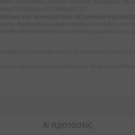
 Η εστίαση σε μοναδικές, υψηλής ποιότητας προσφορές ό
κά για τις σύγχρονες στρατηγικές SEO.
ητα και την ποιότητα των ελληνικών προϊόντ
ένους παραγωγούς μικρών παρτίδων και τεχνίτες που τη
επαλήθευση πιστοποιήσεων και τη δοκιμή προϊόντων για 
όγηση σε ένα κομψό κουτί από λευκό ξύλο πεύκου, με φι
υ είναι προσωρινά εκτός αποθέματος θα αντικατασταθεί μ
AI προτάσεις