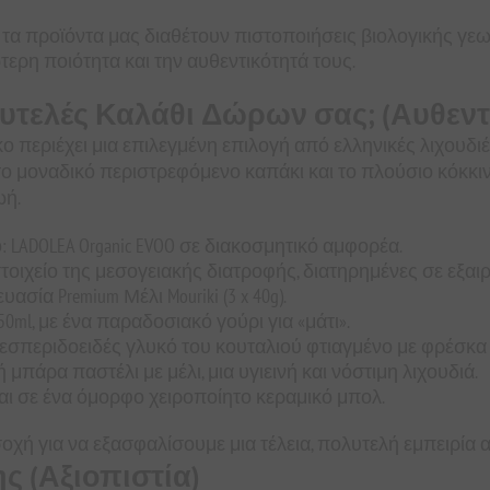
τα προϊόντα μας διαθέτουν πιστοποιήσεις βιολογικής γ
ερη ποιότητα και την αυθεντικότητά τους.
υτελές Καλάθι Δώρων σας; (Αυθεντ
κο περιέχει μια επιλεγμένη επιλογή από ελληνικές λιχουδιέ
 το μοναδικό περιστρεφόμενο καπάκι και το πλούσιο κόκκινο 
ωή.
LADOLEA Organic EVOO σε διακοσμητικό αμφορέα.
οιχείο της μεσογειακής διατροφής, διατηρημένες σε εξαιρ
ία Premium Μέλι Mouriki (3 x 40g).
ml, με ένα παραδοσιακό γούρι για «μάτι».
εσπεριδοειδές γλυκό του κουταλιού φτιαγμένο με φρέσκα 
πάρα παστέλι με μέλι, μια υγιεινή και νόστιμη λιχουδιά.
αι σε ένα όμορφο χειροποίητο κεραμικό μπολ.
οχή για να εξασφαλίσουμε μια τέλεια, πολυτελή εμπειρία
 (Αξιοπιστία)