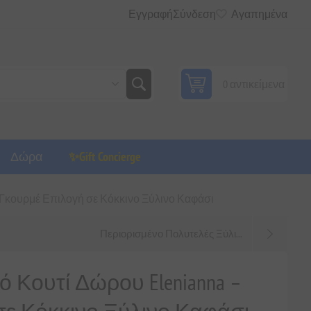
Εγγραφή
Σύνδεση
Αγαπημένα
0 αντικείμενα
Δώρα
✨Gift Concierge
– Γκουρμέ Επιλογή σε Κόκκινο Ξύλινο Καφάσι
Περιορισμένο Πολυτελές Ξύλι...
 Κουτί Δώρου Elenianna –