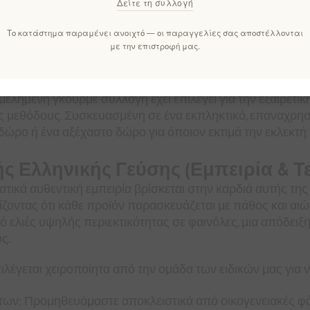
γραφή
Χαρακτηριστικά
Αξιολογήσεις
Επικοι
Δείτε τη συλλογή
Το κατάστημα παραμένει ανοιχτό — οι παραγγελίες σας αποστέλλονται
με την επιστροφή μας.
εις της Ελλάδας με το πολυτελές ελληνικό κουτί δώρου Ele
μελημένη γκουρμέ συλλογή έχει επιλεγεί για την εξαιρετι
ς μεθόδους. Συσκευασμένη σε ένα εκπληκτικό, επαναχρησ
ό δώρο ή ένα αξέχαστο δώρο για όποιον εκτιμά την εκλεκτή
ς Ελληνικής Γεύσης (Εμπειρία & 
ικά αυθεντική εμπειρία βρίσκεται στην καρδιά αυτής τη
οντας ότι κάθε προϊόν παρασκευάζεται με πάθος και αιών
πό ελιές υψηλής περιεκτικότητας σε φαινόλες, μια απόδει
ς.
λέγεται χειροποίητα από την ομάδα των ειδικών μας για ν
ων: Προμηθευόμαστε αποκλειστικά από οικογενειακές φάρ