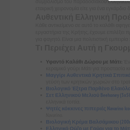
συμβολισμό του παραδοσιακού ελληνικο
εταιρική χειρονομία είτε για ένα εγκάρδ
Αυθεντική Ελληνική Προ
Κάθε αντικείμενο σε αυτό το καλάθι αφηγε
εργαστήρια της Κρήτης, έχουμε επιλέξει
για φαγητό. Είναι μια πολιτιστική εμπειρία 
Τι Περιέχει Αυτή η Γκου
Υφαντό Καλάθι Δώρου με Μάτι:
Έν
κεραμικό γούρι
Μάτι
για προστασία κα
Μαγγίρι Αυθεντικά Κρητικά Σπιτικά
γεύση των κρητικών χωριών στο τραπ
Βιολογικό Έξτρα Παρθένο Ελαιόλαδο
Σετ Ελληνικού Μελιού Beehoney (3x50
ελληνικά τοπία.
Ψητές κόκκινες πιπεριές Navarino Ico
Navarino.
Βιολογική Κρέμα Βαλσάμικου (200m
Ελληνικό Ούζο με Γούρι για το Μάτι 