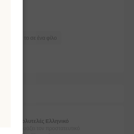
Στείλτε το σε ένα φίλο
ιμο
ρών
νωνία
ου με το
Πολυτελές Ελληνικό
ίμων
συνδυάζει τον προστατευτικό