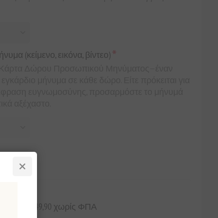
*
μα (κείμενο, εικόνα, βίντεο)
ην Κάρτα Δώρου Προσωπικού Μηνύματος—έναν
εγκάρδιο μήνυμα σε κάθε δώρο. Είτε πρόκειται για
ρη έκφραση ευγνωμοσύνης, προσαρμόστε το μήνυμά
ικά αξέχαστο.
 ημέρες: €49,90 χωρίς ΦΠΑ