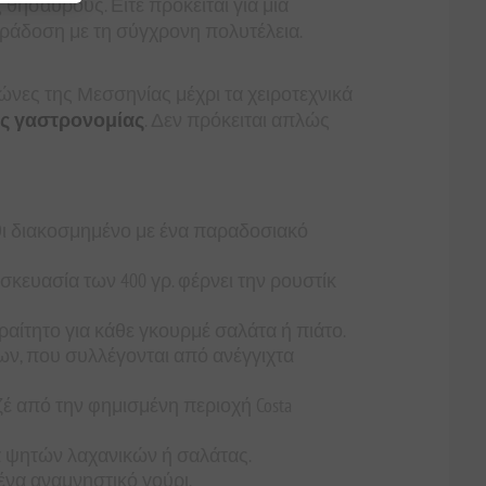
θησαυρούς. Είτε πρόκειται για μια
αράδοση με τη σύγχρονη πολυτέλεια.
ιώνες της Μεσσηνίας μέχρι τα χειροτεχνικά
ς γαστρονομίας
. Δεν πρόκειται απλώς
ι διακοσμημένο με ένα παραδοσιακό
σκευασία των 400 γρ. φέρνει την ρουστίκ
αίτητο για κάθε γκουρμέ σαλάτα ή πιάτο.
έων, που συλλέγονται από ανέγγιχτα
ζέ από την φημισμένη περιοχή Costa
α ψητών λαχανικών ή σαλάτας.
ένα αναμνηστικό γούρι.