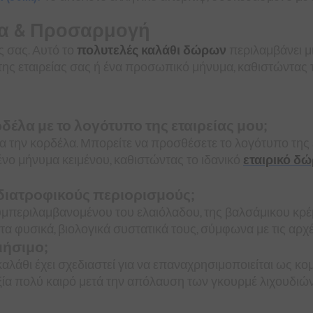
ώρα & Προσαρμογή
 σας. Αυτό το
πολυτελές καλάθι δώρων
περιλαμβάνει μ
ς εταιρείας σας ή ένα προσωπικό μήνυμα, καθιστώντας τ
λα με το λογότυπο της εταιρείας μου;
την κορδέλα. Μπορείτε να προσθέσετε το λογότυπο της ε
ο μήνυμα κειμένου, καθιστώντας το ιδανικό
εταιρικό δ
διατροφικούς περιορισμούς;
υμπεριλαμβανομένου του ελαιόλαδου, της βαλσάμικου κρέμα
 τα φυσικά, βιολογικά συστατικά τους, σύμφωνα με τις αρ
ιήσιμο;
λάθι έχει σχεδιαστεί για να επαναχρησιμοποιείται ως κ
αξία πολύ καιρό μετά την απόλαυση των γκουρμέ λιχουδιών