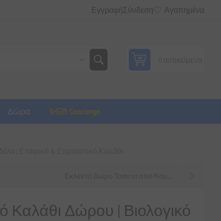
Εγγραφή
Σύνδεση
Αγαπημένα
0 αντικείμενα
Δώρα
✨Gift Concierge
έλα | Εταιρικό & Εορταστικό Καλάθι
Εκλεκτό Δώρο Τσάντα από Καμ...
ό Καλάθι Δώρου | Βιολογικό