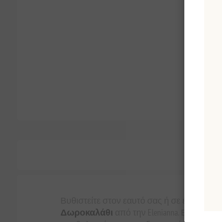
Περι
Βυθιστείτε στον εαυτό σας ή σε ένα αγαπ
Δωροκαλάθι
από την Elenianna. Επιμελημ