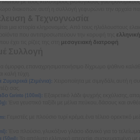
ύ
Ματιού
με τους καλύτερους βιολογικούς γαστρονομικούς 
ιο δώρο διακοπών, αυτή η συλλογή γεφυρώνει την αρχαία π
έλευση & Τεχνογνωσία
ίται μια ιστορία κληρονομιάς. Από τους ηλιόλουστους ελα
 προϊόντα που αντιπροσωπεύουν την κορυφή της
ελληνική
που έχει τις ρίζες της στη
μεσογειακή διατροφή
.
ρμέ Συλλογή
α όμορφο, επαναχρησιμοποιήσιμο δίχρωμο ψάθινο καλάθ
ι καλή τύχη.
 Ζυμαρικά (Ζιμένια):
Χειροποίητα με σιμιγδάλι, αυτή η συ
έζι σας.
 Corinto (100ml):
Εξαιρετικό λάδι ψυχρής εκχύλισης, απαρ
g):
Ένα γευστικό ταξίδι με μέλια πεύκου, δάσους και ανθ
ns:
Γεμιστές με πλούσιο τυρί κρέμα, ένα τέλειο ορεκτικό με
l):
Ένα πλούσιο, γλυκόξινο γλάσο ιδανικό για το τελείωμ
(50ml):
Το απόλυτο ελληνικό απεριτίφ, συσκευασμένο με 