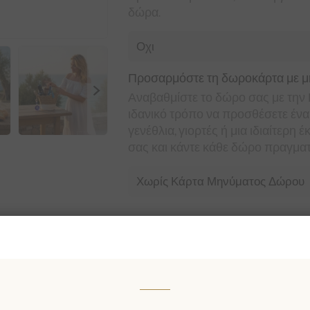
δώρα.
Προσαρμόστε τη δωροκάρτα με μήνυ
Αναβαθμίστε το δώρο σας με τ
ιδανικό τρόπο να προσθέσετε ένα 
γενέθλια, γιορτές ή μια ιδιαίτε
σας και κάντε κάθε δώρο πραγματ
€49,90 χωρίς ΦΠΑ
Χαμηλότερη τιμή τις τελευταίες 30