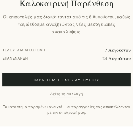
Καλοκαιρινή Παρένθεση
+ΚΑΛΆΘΙ
Οι αποστολές μας διακόπτονται από τις 8 Αυγούστου, καθώς
ταξιδεύουμε αναζητώντας νέες μεσογειακές
ανακαλύψεις.
Προσθήκη στα αγαπημένα
7 Αυγούστου
ΤΕΛΕΥΤΑΊΑ ΑΠΟΣΤΟΛΉ
Διαθεσιμότητα:
Άμεσα διαθέσ
24 Αυγούστου
ΕΠΑΝΈΝΑΡΞΗ
Χρόνος παράδοσης:
2-4 ημε
ΠΑΡΑΓΓΕΊΛΤΕ ΈΩΣ 7 ΑΥΓΟΎΣΤΟΥ
γραφή
Χαρακτηριστικά
Αξιολογήσεις
Επικοι
Δείτε τη συλλογή
Το κατάστημα παραμένει ανοιχτό — οι παραγγελίες σας αποστέλλονται
με την επιστροφή μας.
ημένο σας πρόσωπο στις αυθεντικές γεύσεις της Μεσογεί
ένο από τους ειδικούς μας, αυτό το
καλάθι γκουρμέ τροφ