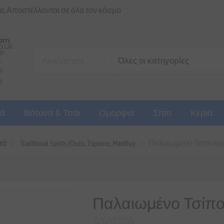
ια, Αποστέλλονται σε όλο τον κόσμο
ά
Βότανα & Τσάι
Ομορφιά
Σπίτι
Κεριά
τά
Traditional Spirits (Ouzo, Tsipouro, Mastiha)
Παλαιωμένο Τσίπουρ
Παλαιωμένο Τσίπ