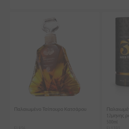
Παλαιωμένο Τσίπουρο Κατσάρου
Παλαιωμένη
12μηνης ρ
500ml
EL836
EL1393