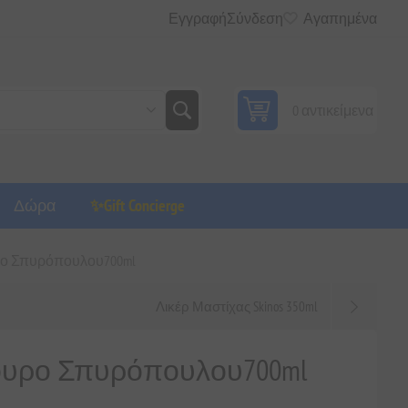
Εγγραφή
Σύνδεση
Αγαπημένα
0 αντικείμενα
Δώρα
✨Gift Concierge
ο Σπυρόπουλου700ml
Λικέρ Μαστίχας Skinos 350ml
ουρο Σπυρόπουλου700ml