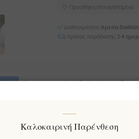
Προσθήκη στα αγαπημένα
Διαθεσιμότητα:
Άμεσα διαθέσ
Χρόνος παράδοσης:
2-4 ημε
γραφή
Χαρακτηριστικά
Αξιολογήσεις
Επικοι
ού αποστάγματος απογειώνεται όταν τοποθετηθεί σε βαρέ
ο ήδη εξαιρετικό απόσταγμα μας πλούσια αρώματα ξύλου, 
Καλοκαιρινή Παρένθεση
ια έκρηξη γεύσεων που πλημμυρίζει τις αισθήσεις. Προτεί