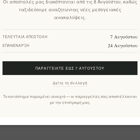
Οι αποστολές μας διακόπτονται από τις 8 Αυγούστου, καθώς
ταξιδεύουμε αναζητώντας νέες μεσογειακές
ανακαλύψεις.
ρο γενεθλίων
👔 Δώρο για τη γιορτή του πατέρα
7 Αυγούστου
ΤΕΛΕΥΤΑΊΑ ΑΠΟΣΤΟΛΉ
24 Αυγούστου
ΕΠΑΝΈΝΑΡΞΗ
που αγόρασαν αυτό το προϊόν αγό
ΠΑΡΑΓΓΕΊΛΤΕ ΈΩΣ 7 ΑΥΓΟΎΣΤΟΥ
Δείτε τη συλλογή
Το κατάστημα παραμένει ανοιχτό — οι παραγγελίες σας αποστέλλονται
με την επιστροφή μας.