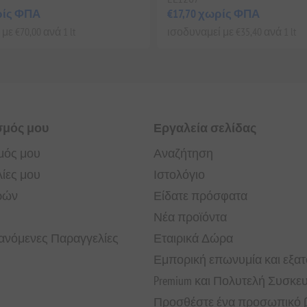
ρίς ΦΠΑ
€17,70 χωρίς ΦΠΑ
με €70,00 ανά 1 lt
ισοδυναμεί με €35,40 ανά 1 lt
σμός μου
Εργαλεία σελίδας
μός μου
Αναζήτηση
ίες μου
Ιστολόγιο
ρών
Είδατε πρόσφατα
Νέα προϊόντα
νόμενες Παραγγελίες
Εταιρικά Δώρα
Εμπορική επωνυμία και εξα
Premium και Πολυτελή Συσκε
Προσθέστε ένα προσωπικό β