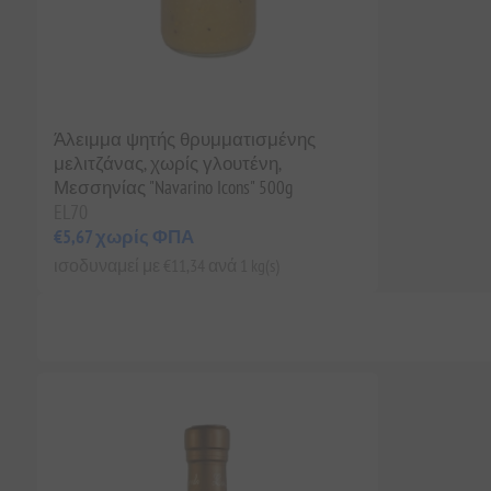
Άλειμμα ψητής θρυμματισμένης
μελιτζάνας, χωρίς γλουτένη,
Μεσσηνίας "Navarino Icons" 500g
EL70
€5,67 χωρίς ΦΠΑ
ισοδυναμεί με €11,34 ανά 1 kg(s)