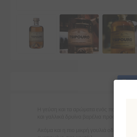
Περι
Η γεύση και τα αρώματα ενός παραδοσιακ
και γαλλικά δρυίνα βαρέλια προσθέτει στ
Ακόμα και η πιο μικρή γουλιά οδηγεί σε μ