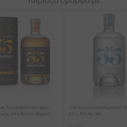
 Τσικουδιά Cretan Spirit
35N Χειροποίητη Κρητική Τσ
ακής από δρύινο βαρέλι
0,5 L, 40% Alc./Vol.
EL1267