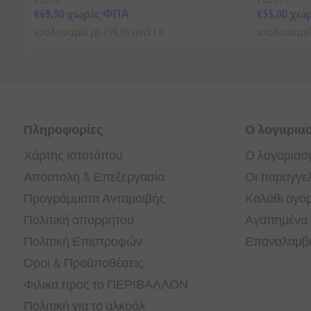
€69,90 χωρίς ΦΠΑ
€35,00 χω
ισοδυναμεί με €99,86 ανά 1 lt
ισοδυναμεί 
Πληροφορίες
Ο λογαρια
Χάρτης ιστοτόπου
Ο λογαριασ
Αποστολή & Επεξεργασία
Οι παραγγελ
Προγράμματα Ανταμοιβής
Καλάθι αγο
Πολιτική απορρήτου
Αγαπημένα
Πολιτική Επιστροφών
Επαναλαμβα
Όροι & Προϋποθέσεις
Φιλικα προς το ΠΕΡΙΒΑΛΛΟΝ
Πολιτική για το αλκοόλ