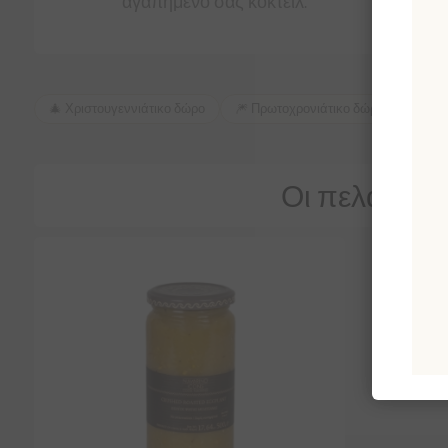
αγαπημένο σας κοκτέιλ.
🎄 Χριστουγεννιάτικο δώρο
🎆 Πρωτοχρονιάτικο δώρο
🎂 Δώ
Οι πελάτες 