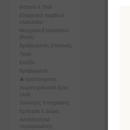
Βότανα & Τσάι
Εξαιρετικό παρθένο
ελαιόλαδο
Μείγματα Ελαιολάδου
(Blends)
Βραβευμένες Επιλογές
Ποτά
Ευεξία
Βραβευμένα
🎄Χριστούγεννα
Χειροτεχνία από ξύλο
ελιάς
Συλλογές Υπογραφής
Εμπειρία & Δώρα
Αποκλειστικά
περιορισμένης