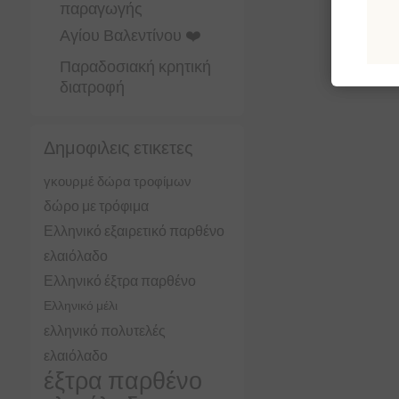
παραγωγής
Αγίου Βαλεντίνου ❤️
Παραδοσιακή κρητική
διατροφή
Δημοφιλεις ετικετες
γκουρμέ δώρα τροφίμων
δώρο με τρόφιμα
Ελληνικό εξαιρετικό παρθένο
ελαιόλαδο
Ελληνικό έξτρα παρθένο
Ελληνικό μέλι
ελληνικό πολυτελές
ελαιόλαδο
έξτρα παρθένο