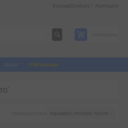
Εγγραφή
Σύνδεση
Αγαπημένα
0 αντικείμενα
Δώρα
✨Gift Concierge
το'
Ταξινόμηση ανά