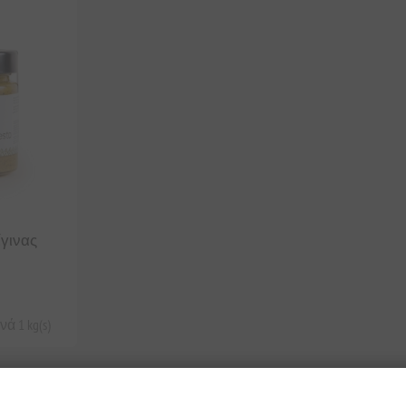
ίγινας
ά 1 kg(s)