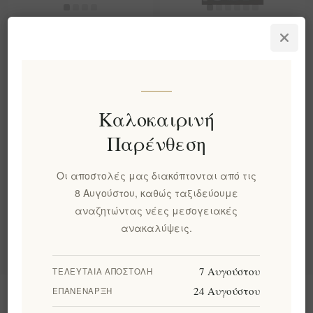
Πολυσυσκευασία
Βιολογικό Μέλι Ερείκης
Μελιού της Οικογένειας
Phylladitakis – Χανιά,
Μουρίκη 5x40gr
Κρήτη
EL1784
€16,00 χωρίς ΦΠΑ
EL1206
Καλοκαιρινή
ισοδυναμεί με €40,00 ανά 1
€16,00 χωρίς ΦΠΑ
kg(s)
Παρένθεση
Οι αποστολές μας διακόπτονται από τις
Κατηγορίες
8 Αυγούστου, καθώς ταξιδεύουμε
αναζητώντας νέες μεσογειακές
Δημοφιλεις ετικετες
ανακαλύψεις.
7 Αυγούστου
ΤΕΛΕΥΤΑΊΑ ΑΠΟΣΤΟΛΉ
24 Αυγούστου
ΕΠΑΝΈΝΑΡΞΗ
Πληροφορίες