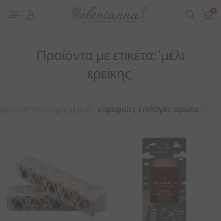
0
Προϊόντα με ετικέτα: 'μέλι
ερείκης'
μφάνιση
Ταξινόμηση ανά