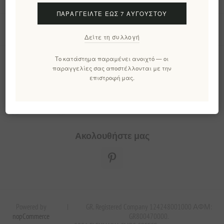
ΠΑΡΑΓΓΕΊΛΤΕ ΈΩΣ 7 ΑΥΓΟΎΣΤΟΥ
Εργαλεία σελίδας
Δείτε τη συλλογή
Το κατάστημα παραμένει ανοιχτό — οι
Ενημερωτικό δελτίο
παραγγελίες σας αποστέλλονται με την
επιστροφή μας.
Εγγραφή
Διαγραφή
Ακολουθήστε μας
Powered by
|
GR. Registered Company 124248001000 ΑΦΜ:
nopCommerce
GR800470000.