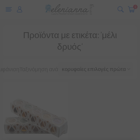
0
Προϊόντα με ετικέτα: 'μέλι
δρυός'
μφάνιση
Ταξινόμηση ανά