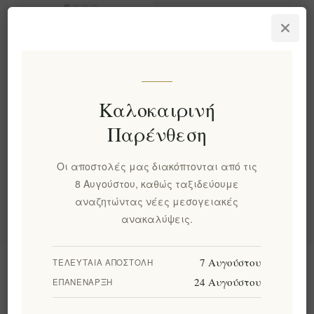
Πολυσυσκευασία
Μελιού της Οικογένειας
Μουρίκη 5x40gr
EL1206
€16,00 χωρίς ΦΠΑ
Καλοκαιρινή
Παρένθεση
Κατηγορίες
Οι αποστολές μας διακόπτονται από τις
8 Αυγούστου, καθώς ταξιδεύουμε
Δημοφιλεις ετικετες
αναζητώντας νέες μεσογειακές
ανακαλύψεις.
7 Αυγούστου
ΤΕΛΕΥΤΑΊΑ ΑΠΟΣΤΟΛΉ
Πληροφορίες
24 Αυγούστου
ΕΠΑΝΈΝΑΡΞΗ
Ο λογαριασμός μου