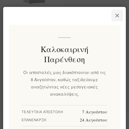
Alelma Λευκός Τόνος
Alalunga Tuna Belly
Αλόννησος 156γρ
EL1092
€17,45 χωρίς ΦΠΑ
Καλοκαιρινή
ισοδυναμεί με €111,86 ανά
1 kg(s)
Παρένθεση
Οι αποστολές μας διακόπτονται από τις
Κατηγορίες
8 Αυγούστου, καθώς ταξιδεύουμε
αναζητώντας νέες μεσογειακές
Δημοφιλεις ετικετες
ανακαλύψεις.
7 Αυγούστου
ΤΕΛΕΥΤΑΊΑ ΑΠΟΣΤΟΛΉ
24 Αυγούστου
ΕΠΑΝΈΝΑΡΞΗ
Πληροφορίες