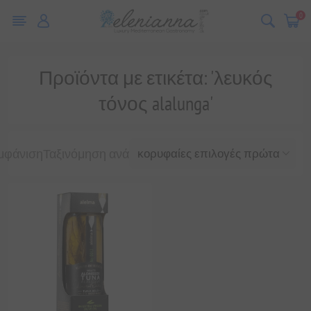
0
Προϊόντα με ετικέτα: 'λευκός
τόνος alalunga'
μφάνιση
Ταξινόμηση ανά