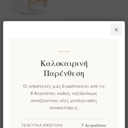
Κεραμικός καυστήρας
αιθέριων ελαίων με
βάση για ρεσώ -
Διαχύτης
αρωματοθεραπείας για
το σπίτι | Χειροποίητη
Καλοκαιρινή
λευκή αρωματική
λάμπα με διαιρεμένο
Παρένθεση
σχέδιο, εκτεταμένη
λαβή και μεγεθυμένο
Οι αποστολές μας διακόπτονται από τις
μπολ κεριού
8 Αυγούστου, καθώς ταξιδεύουμε
EL1665
€30,00 χωρίς ΦΠΑ
αναζητώντας νέες μεσογειακές
ανακαλύψεις.
Κατηγορίες
7 Αυγούστου
ΤΕΛΕΥΤΑΊΑ ΑΠΟΣΤΟΛΉ