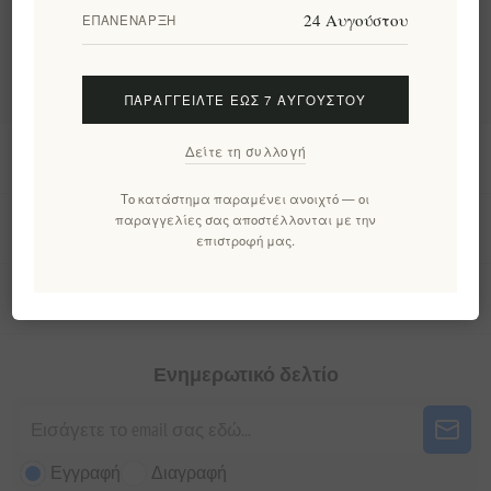
24 Αυγούστου
ΕΠΑΝΈΝΑΡΞΗ
Δημοφιλεις ετικετες
ΠΑΡΑΓΓΕΊΛΤΕ ΈΩΣ 7 ΑΥΓΟΎΣΤΟΥ
Δείτε τη συλλογή
Πληροφορίες
Το κατάστημα παραμένει ανοιχτό — οι
παραγγελίες σας αποστέλλονται με την
Ο λογαριασμός μου
επιστροφή μας.
Εργαλεία σελίδας
Ενημερωτικό δελτίο
Εγγραφή
Διαγραφή