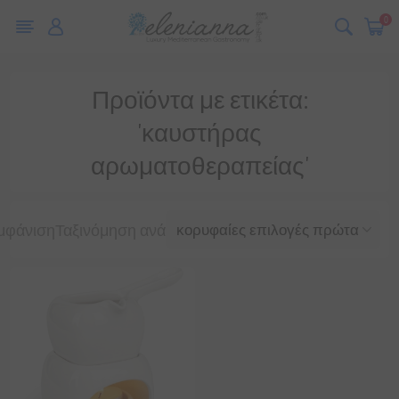
0
Προϊόντα με ετικέτα:
'καυστήρας
αρωματοθεραπείας'
μφάνιση
Ταξινόμηση ανά