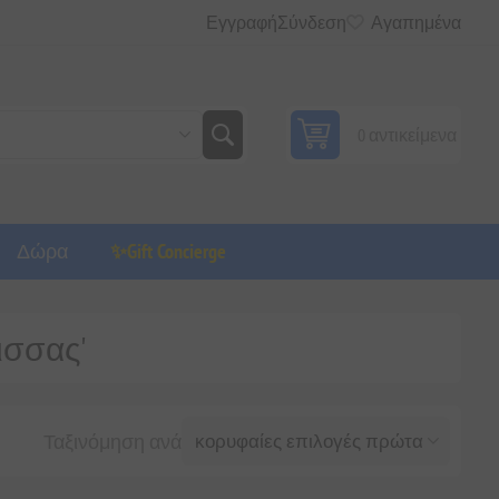
Εγγραφή
Σύνδεση
Αγαπημένα
0 αντικείμενα
Δώρα
✨Gift Concierge
λισσας'
Ταξινόμηση ανά