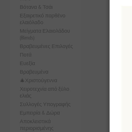
Βότανα & Τσάι
Εξαιρετικό παρθένο
ελαιόλαδο
Μείγματα Ελαιολάδου
(Blends)
Βραβευμένες Επιλογές
Ποτά
Ευεξία
Βραβευμένα
🎄Χριστούγεννα
Χειροτεχνία από ξύλο
ελιάς
Συλλογές Υπογραφής
Εμπειρία & Δώρα
Αποκλειστικά
περιορισμένης