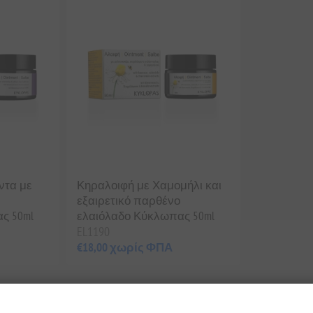
ντα με
Κηραλοιφή με Χαμομήλι και
εξαιρετικό παρθένο
ς 50ml
ελαιόλαδο Κύκλωπας 50ml
EL1190
€18,00 χωρίς ΦΠΑ