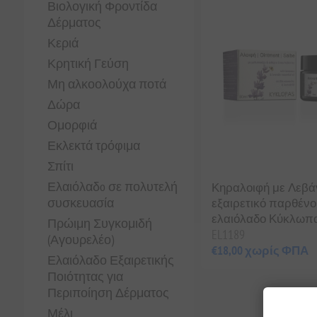
Βιολογική Φροντίδα
Δέρματος
Κεριά
Κρητική Γεύση
Μη αλκοολούχα ποτά
Δώρα
Ομορφιά
Εκλεκτά τρόφιμα
Σπίτι
Ελαιόλαδo σε πολυτελή
Κηραλοιφή με Λεβά
συσκευασία
εξαιρετικό παρθένο
ελαιόλαδο Κύκλωπα
Πρώιμη Συγκομιδή
EL1189
(Αγουρελέο)
€18,00 χωρίς ΦΠΑ
Ελαιόλαδο Εξαιρετικής
Ποιότητας για
Περιποίηση Δέρματος
Μέλι