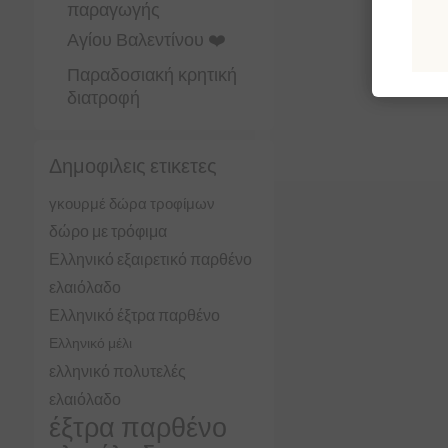
παραγωγής
Αγίου Βαλεντίνου ❤️
Παραδοσιακή κρητική
διατροφή
Δημοφιλεις ετικετες
γκουρμέ δώρα τροφίμων
δώρο με τρόφιμα
Ελληνικό εξαιρετικό παρθένο
ελαιόλαδο
Ελληνικό έξτρα παρθένο
Ελληνικό μέλι
ελληνικό πολυτελές
ελαιόλαδο
έξτρα παρθένο