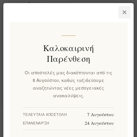
Πολυσυσκευασία
Μελιού της Οικογένειας
Μουρίκη 5x40gr
EL1206
€16,00 χωρίς ΦΠΑ
Καλοκαιρινή
Παρένθεση
Κατηγορίες
Οι αποστολές μας διακόπτονται από τις
8 Αυγούστου, καθώς ταξιδεύουμε
Δημοφιλεις ετικετες
αναζητώντας νέες μεσογειακές
ανακαλύψεις.
7 Αυγούστου
ΤΕΛΕΥΤΑΊΑ ΑΠΟΣΤΟΛΉ
Πληροφορίες
24 Αυγούστου
ΕΠΑΝΈΝΑΡΞΗ
Ο λογαριασμός μου