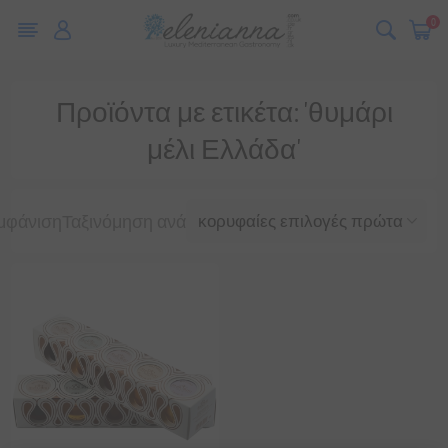
0
Προϊόντα με ετικέτα: 'θυμάρι
μέλι Ελλάδα'
μφάνιση
Ταξινόμηση ανά