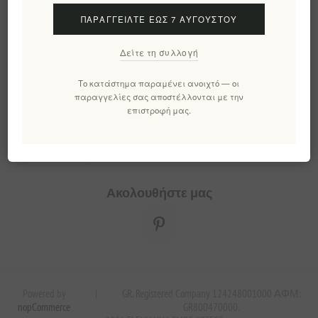
ΠΑΡΑΓΓΕΊΛΤΕ ΈΩΣ 7 ΑΥΓΟΎΣΤΟΥ
Εργαλεία σελίδας
Δείτε τη συλλογή
Το κατάστημα παραμένει ανοιχτό — οι
Ενημερωτικό δελτίο
παραγγελίες σας αποστέλλονται με την
επιστροφή μας.
Εγγραφή
Διαγραφή
Ακολουθήστε μας
Powered by
|
GR. Registered Company 124248001000 ΑΦΜ:
nopCommerce
GR800470000.