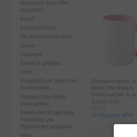
Βιολογική Φροντίδα
Δέρματος
Κεριά
Κρητική Γεύση
Μη αλκοολούχα ποτά
Δώρα
Ομορφιά
Εκλεκτά τρόφιμα
Σπίτι
Ελαιόλαδo σε πολυτελή
Εξατομικευμένες Κ
συσκευασία
Κάντε Μια Μόνιμη
Εντύπωση Με Το Δι
Πρώιμη Συγκομιδή
Σχέδιο 15 Oz
(Αγουρελέο)
EL1711
Ελαιόλαδο Εξαιρετικής
€25,00 χωρίς ΦΠΑ
Ποιότητας για
Περιποίηση Δέρματος
Μέλι