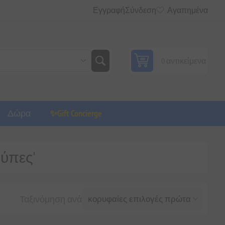
Εγγραφή
Σύνδεση
Αγαπημένα
0 αντικείμενα
Δώρα
✨Gift Concierge
ούπες'
Ταξινόμηση ανά