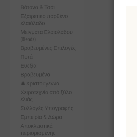
Βότανα & Τσάι
Εξαιρετικό παρθένο
ελαιόλαδο
Μείγματα Ελαιολάδου
(Blends)
Βραβευμένες Επιλογές
Ποτά
Ευεξία
Βραβευμένα
🎄Χριστούγεννα
Χειροτεχνία από ξύλο
ελιάς
Συλλογές Υπογραφής
Εμπειρία & Δώρα
Αποκλειστικά
περιορισμένης