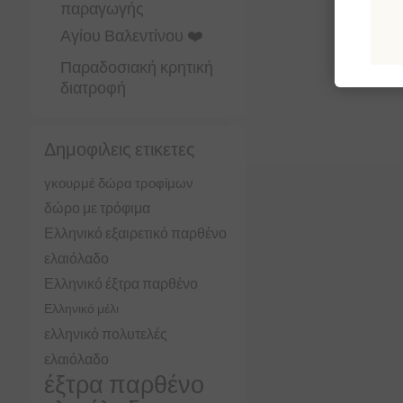
παραγωγής
Αγίου Βαλεντίνου ❤️
Παραδοσιακή κρητική
διατροφή
Δημοφιλεις ετικετες
γκουρμέ δώρα τροφίμων
δώρο με τρόφιμα
Ελληνικό εξαιρετικό παρθένο
ελαιόλαδο
Ελληνικό έξτρα παρθένο
Ελληνικό μέλι
ελληνικό πολυτελές
ελαιόλαδο
έξτρα παρθένο