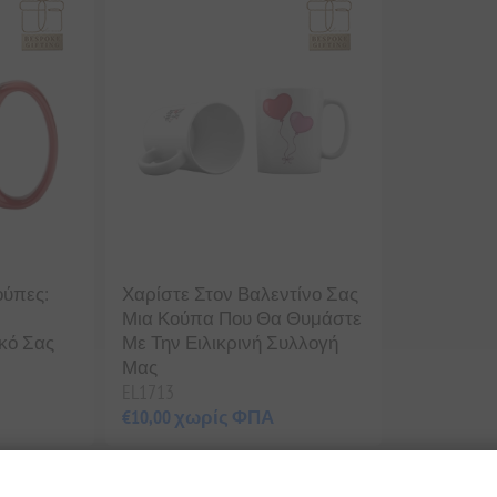
ούπες:
Χαρίστε Στον Βαλεντίνο Σας
Μια Κούπα Που Θα Θυμάστε
κό Σας
Με Την Ειλικρινή Συλλογή
Μας
EL1713
€10,00 χωρίς ΦΠΑ