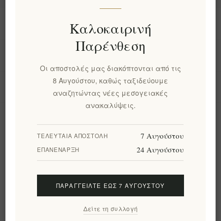
Πληροφορίες
Καλοκαιρινή
Παρένθεση
Ο λογαριασμός μου
Οι αποστολές μας διακόπτονται από τις
8 Αυγούστου, καθώς ταξιδεύουμε
Εργαλεία σελίδας
αναζητώντας νέες μεσογειακές
ανακαλύψεις.
Ενημερωτικό δελτίο
7 Αυγούστου
ΤΕΛΕΥΤΑΊΑ ΑΠΟΣΤΟΛΉ
24 Αυγούστου
ΕΠΑΝΈΝΑΡΞΗ
Εγγραφή
Διαγραφή
ΠΑΡΑΓΓΕΊΛΤΕ ΈΩΣ 7 ΑΥΓΟΎΣΤΟΥ
Ακολουθήστε μας
Δείτε τη συλλογή