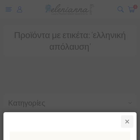
0
Προϊόντα με ετικέτα: 'ελληνική
απόλαυση'
Κατηγορίες
Δημοφιλεις ετικετες