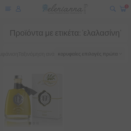
0
Προϊόντα με ετικέτα: 'ελαλασίνη'
μφάνιση
Ταξινόμηση ανά