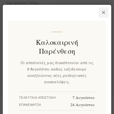
The Governor, 500γρ,
Εξτρα Παρθένο
Αφιλτράριστο
Ελαιόλαδο
EL332
€30,00 χωρίς ΦΠΑ
ισοδυναμεί με €60,00 ανά 1
Καλοκαιρινή
lt
Παρένθεση
Κατηγορίες
Οι αποστολές μας διακόπτονται από τις
8 Αυγούστου, καθώς ταξιδεύουμε
Δημοφιλεις ετικετες
αναζητώντας νέες μεσογειακές
ανακαλύψεις.
7 Αυγούστου
ΤΕΛΕΥΤΑΊΑ ΑΠΟΣΤΟΛΉ
Πληροφορίες
24 Αυγούστου
ΕΠΑΝΈΝΑΡΞΗ