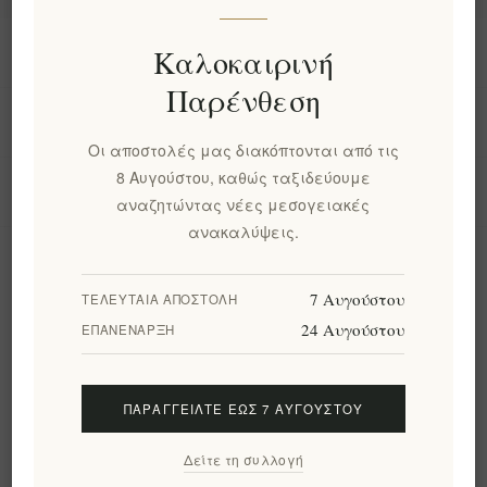
Πληροφορίες
Καλοκαιρινή
Παρένθεση
Ο λογαριασμός μου
Οι αποστολές μας διακόπτονται από τις
8 Αυγούστου, καθώς ταξιδεύουμε
Εργαλεία σελίδας
αναζητώντας νέες μεσογειακές
ανακαλύψεις.
Ενημερωτικό δελτίο
7 Αυγούστου
ΤΕΛΕΥΤΑΊΑ ΑΠΟΣΤΟΛΉ
24 Αυγούστου
ΕΠΑΝΈΝΑΡΞΗ
Εγγραφή
Διαγραφή
ΠΑΡΑΓΓΕΊΛΤΕ ΈΩΣ 7 ΑΥΓΟΎΣΤΟΥ
Ακολουθήστε μας
Δείτε τη συλλογή