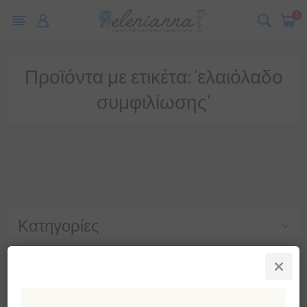
0
Προϊόντα με ετικέτα: 'ελαιόλαδο
συμφιλίωσης'
Κατηγορίες
Δημοφιλεις ετικετες