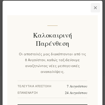
από την Ελλάδα. Κάντε τις αγορές σας τώρα για
να φέρετε την αριστεία της Μεσογείου στην
κουζίνα σας με αξιόπιστο, χειροποίητο ποιοτικό
θαλασσινό αλάτι.
Καλοκαιρινή
Παρένθεση
Κατηγορίες
Οι αποστολές μας διακόπτονται από τις
Δημοφιλεις ετικετες
8 Αυγούστου, καθώς ταξιδεύουμε
αναζητώντας νέες μεσογειακές
ανακαλύψεις.
Πληροφορίες
7 Αυγούστου
ΤΕΛΕΥΤΑΊΑ ΑΠΟΣΤΟΛΉ
24 Αυγούστου
ΕΠΑΝΈΝΑΡΞΗ
Ο λογαριασμός μου