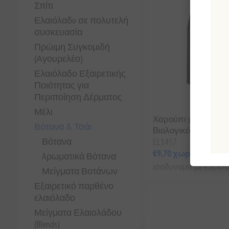
Σπίτι
Ελαιόλαδo σε πολυτελή
συσκευασία
Πρώιμη Συγκομιδή
(Αγουρελέο)
Ελαιόλαδο Εξαιρετικής
Ποιότητας για
Περιποίηση Δέρματος
Μέλι
Χαρούπι με βότανα
Βότανα & Τσάι
Βιολογικό 250γρ Mol
Βότανα
EL1457
€9,70 χωρίς ΦΠΑ
Aρωματικά Βότανα
ισοδυναμεί με €38,80 αν
Μείγματα Βοτάνων
Εξαιρετικό παρθένο
ελαιόλαδο
Μείγματα Ελαιολάδου
(Blends)