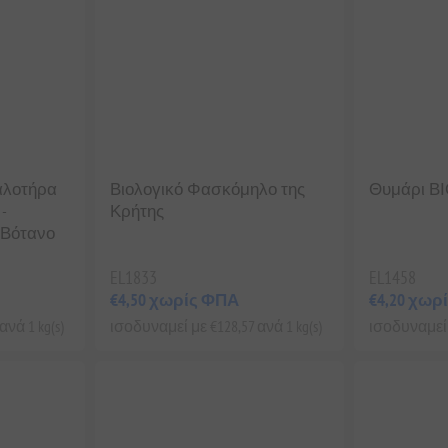
αλοτήρα
Βιολογικό Φασκόμηλο της
Θυμάρι ΒΙΟ
-
Κρήτης
 Βότανο
EL1833
EL1458
€4,50 χωρίς ΦΠΑ
€4,20 χωρ
νά 1 kg(s)
ισοδυναμεί με €128,57 ανά 1 kg(s)
ισοδυναμεί μ