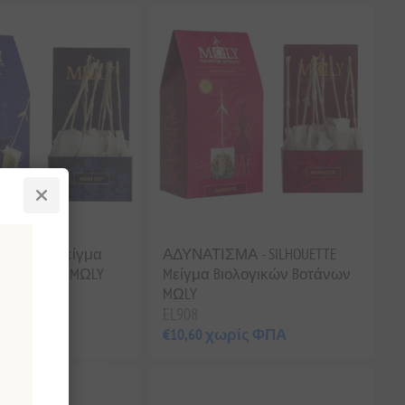
IGHT CUP Mείγμα
ΑΔΥΝΑΤΙΣΜΑ - SILHOUETTE
ν Bοτάνων MΩLY
Mείγμα Bιολογικών Bοτάνων
MΩLY
EL908
ρίς ΦΠΑ
€10,60 χωρίς ΦΠΑ