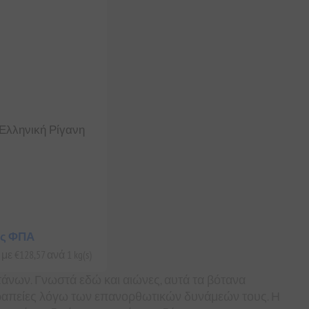
Ελληνική Ρίγανη
ίς ΦΠΑ
ε €128,57 ανά 1 kg(s)
τάνων. Γνωστά εδώ και αιώνες, αυτά τα βότανα
εραπείες λόγω των επανορθωτικών δυνάμεών τους. Η