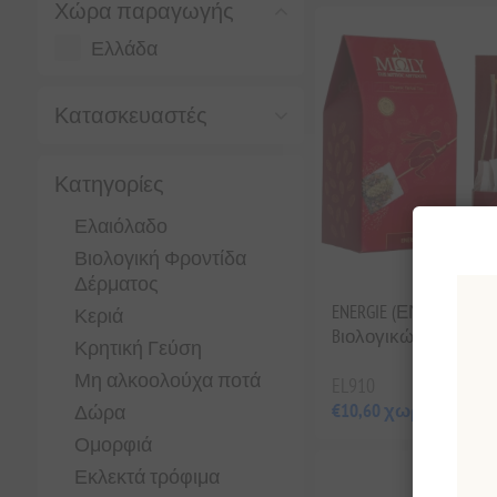
Χώρα παραγωγής
Ελλάδα
Κατασκευαστές
Κατηγορίες
Ελαιόλαδο
Βιολογική Φροντίδα
Δέρματος
ENERGIE (ΕΝΕΡΓΕΙΑ )
Κεριά
Bιολογικών Bοτάνω
Κρητική Γεύση
Μη αλκοολούχα ποτά
EL910
€10,60 χωρίς ΦΠΑ
Δώρα
Ομορφιά
Εκλεκτά τρόφιμα