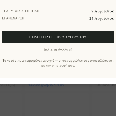
7 Αυγούστου
ΤΕΛΕΥΤΑΊΑ ΑΠΟΣΤΟΛΉ
24 Αυγούστου
ΕΠΑΝΈΝΑΡΞΗ
ΠΑΡΑΓΓΕΊΛΤΕ ΈΩΣ 7 ΑΥΓΟΎΣΤΟΥ
Δείτε τη συλλογή
ΧΑΛΑΡΩΣΗ - HARMONY
Χαμομήλι 
Το κατάστημα παραμένει ανοιχτό — οι παραγγελίες σας αποστέλλονται
με την επιστροφή μας.
y
Mείγμα Bιολογικών Bοτάνων
Moly
MΩLY
EL1459
€5,30 χωρ
EL907
€10,60 χωρίς ΦΠΑ
ά 1 kg(s)
ισοδυναμεί μ