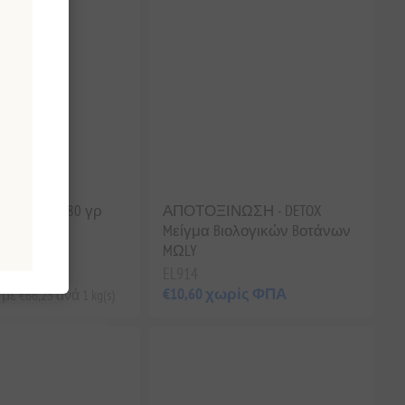
Βιολογικό 80 γρ
ΑΠΟΤΟΞΙΝΩΣΗ - DETOX
Mείγμα Bιολογικών Bοτάνων
MΩLY
ίς ΦΠΑ
EL914
€10,60 χωρίς ΦΠΑ
ε €66,25 ανά 1 kg(s)