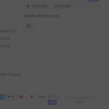
Εγγραφή
Διαγραφή
Ακολουθήστε μας
τομίκευση
υασία
ίντεο
άρτας δώρων
© 2026 ELENIANNA SMPC
GREECE
stripe