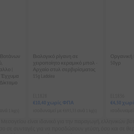
 Βοτάνων
Βιολογικό ρίγανη σε
Οργανική 
,
χειροποίητο κεραμικό μπολ -
50γρ
αλλο |
Αρχαίο στυλ σερβιρίσματος
ό Έγχυμα
15g Ladolea
 Δίκταμο
EL1828
EL1836
€10,40 χωρίς ΦΠΑ
€4,50 χωρ
νά 1 kg(s)
ισοδυναμεί με €693,33 ανά 1 kg(s)
ισοδυναμεί μ
 Μεσογείου είναι ιδανικό για την παραγωγή, ελληνικών βο
σο σε συνταγές για να προσδώσουν γεύση, όσο και σε θ