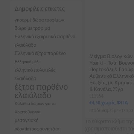
Δημοφιλεις ετικετες
γκουρμέ δώρα τροφίμων
δώρο με τρόφιμα
Ελληνικό εξαιρετικό παρθένο
ελαιόλαδο
Ελληνικό έξτρα παρθένο
Μείγμα Βιολογικών
Ελληνικό μέλι
Mouriki – Τσάι Βουνού
Πορτοκάλι & Γαρύφ
ελληνικό πολυτελές
Αυθεντικό Ελληνικ
ελαιόλαδο
Ευεξίας με Κρητικό
έξτρα παρθένο
& Κανέλα, 25γρ
ελαιόλαδο
EL1954
€4,50 χωρίς ΦΠΑ
Καλάθια δώρων για τα
ισοδυναμεί με €180,00 α
Χριστούγεννα
μεσογειακή
Το εύκρατο κλίμα της
χρησιμοποιούνται τό
οδοντίατρος συνιστάται