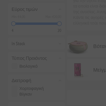
για την υγεία. Εξ
τα οποία είναι διά
Εύρος τιμών
της ανοσίας. Ανυψ
Min:
€4,00
Max:
€20,00
Κάντε τις αγορές
ελληνικά τσάι που
4
20
In Stock
Βότα
Τύπος Προιόντος
Βιολογικό
Μείγ
Διατροφή
Χορτοφαγική
Βίγκαν