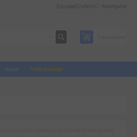
Εγγραφή
Σύνδεση
Αγαπημένα
0 αντικείμενα
Δώρα
✨Gift Concierge
α την ανώτερη ποιότητα, γεύση και τα οφέλη τους