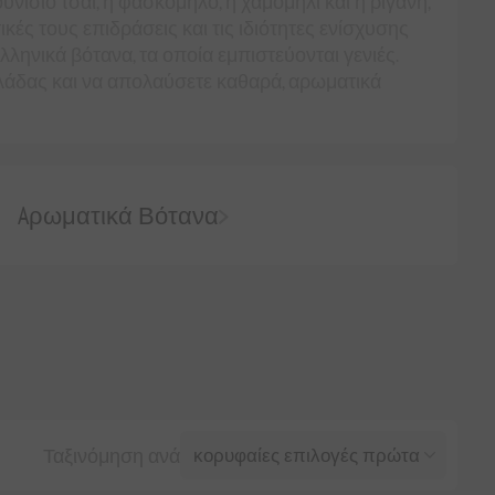
νίσιο τσάι, η φασκόμηλο, η χαμομήλι και η ρίγανη,
τικές τους επιδράσεις και τις ιδιότητες ενίσχυσης
ληνικά βότανα, τα οποία εμπιστεύονται γενιές.
λλάδας και να απολαύσετε καθαρά, αρωματικά
Aρωματικά Βότανα
Ταξινόμηση ανά