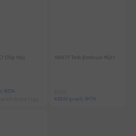
 100gr Moly
VARIETY Τσάι βοτάνων MΩLY
ίς ΦΠΑ
EL915
€10,60 χωρίς ΦΠΑ
ε €42,00 ανά 1 kg(s)