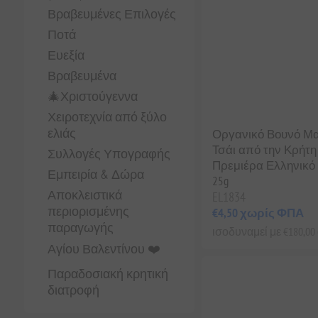
Βραβευμένες Επιλογές
Ποτά
Ευεξία
Βραβευμένα
🎄Χριστούγεννα
Χειροτεχνία από ξύλο
ελιάς
Οργανικό Βουνό Μ
Τσάι από την Κρήτη 
Συλλογές Υπογραφής
Πρεμιέρα Ελληνικό
Εμπειρία & Δώρα
25g
Αποκλειστικά
EL1834
περιορισμένης
€4,50 χωρίς ΦΠΑ
παραγωγής
ισοδυναμεί με €180,00 α
Αγίου Βαλεντίνου ❤️
Παραδοσιακή κρητική
διατροφή