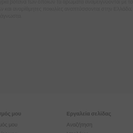
ρια βότανα των οποίων τα αρώματα αναμειγνύονται με το α
Αν και αναρίθμητες ποικιλίες αναπτύσσονται στην Ελλάδ
 άγνωστα.
σμός μου
Εργαλεία σελίδας
μός μου
Αναζήτηση