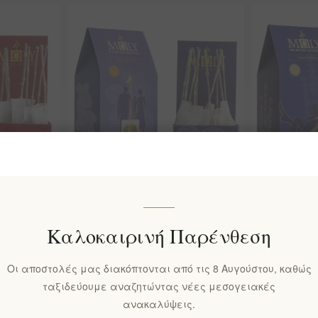
 Mείγμα
ΑΝΑΠΑΡΑΓΩΓΙΚΟ LOVE
ΥΠΝΟΣ - N
ν MΩLY
Mείγμα Bιολογικών Bοτάνων
Bιολογικώ
Καλοκαιρινή Παρένθεση
MΩLY
EL912
EL913
€10,60 χωρίς ΦΠΑ
€10,60 χω
Οι αποστολές μας διακόπτονται από τις 8 Αυγούστου, καθώς
ταξιδεύουμε αναζητώντας νέες μεσογειακές
ανακαλύψεις.