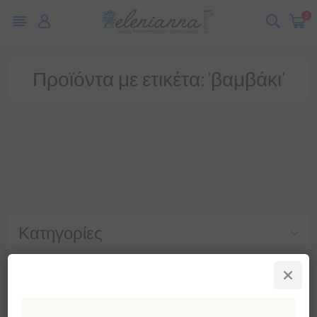
0
Προϊόντα με ετικέτα: 'βαμβάκι'
Κατηγορίες
Δημοφιλεις ετικετες