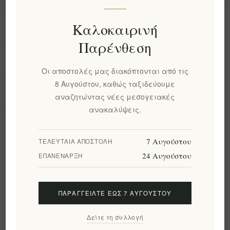
Πληροφορίες
Καλοκαιρινή
Παρένθεση
Ο λογαριασμός μου
Οι αποστολές μας διακόπτονται από τις
8 Αυγούστου, καθώς ταξιδεύουμε
Εργαλεία σελίδας
αναζητώντας νέες μεσογειακές
ανακαλύψεις.
Ενημερωτικό δελτίο
7 Αυγούστου
ΤΕΛΕΥΤΑΊΑ ΑΠΟΣΤΟΛΉ
24 Αυγούστου
ΕΠΑΝΈΝΑΡΞΗ
Εγγραφή
Διαγραφή
ΠΑΡΑΓΓΕΊΛΤΕ ΈΩΣ 7 ΑΥΓΟΎΣΤΟΥ
Ακολουθήστε μας
Δείτε τη συλλογή