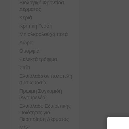
Βιολογική Φροντίδα
Δέρματος
Κεριά
Κρητική Γεύση
Μη αλκοολούχα ποτά
Δώρα
Ομορφιά
Εκλεκτά τρόφιμα
Σπίτι
Ελαιόλαδo σε πολυτελή
συσκευασία
Πρώιμη Συγκομιδή
(Αγουρελέο)
Ελαιόλαδο Εξαιρετικής
Ποιότητας για
Περιποίηση Δέρματος
Μέλι