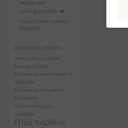
παραγωγής
Αγίου Βαλεντίνου ❤️
Παραδοσιακή κρητική
διατροφή
Δημοφιλεις ετικετες
γκουρμέ δώρα τροφίμων
δώρο με τρόφιμα
Ελληνικό εξαιρετικό παρθένο
ελαιόλαδο
Ελληνικό έξτρα παρθένο
Ελληνικό μέλι
ελληνικό πολυτελές
ελαιόλαδο
έξτρα παρθένο