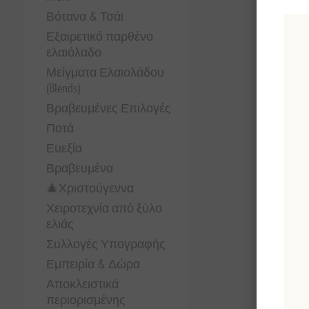
Βότανα & Τσάι
Εξαιρετικό παρθένο
ελαιόλαδο
Μείγματα Ελαιολάδου
(Blends)
Βραβευμένες Επιλογές
Ποτά
Ευεξία
Βραβευμένα
🎄Χριστούγεννα
Χειροτεχνία από ξύλο
ελιάς
Συλλογές Υπογραφής
Εμπειρία & Δώρα
Αποκλειστικά
περιορισμένης