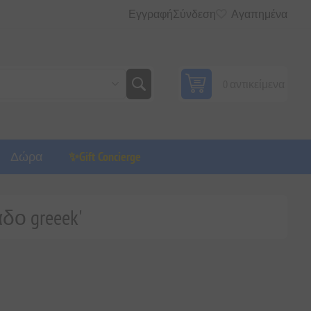
Εγγραφή
Σύνδεση
Αγαπημένα
0 αντικείμενα
Δώρα
✨Gift Concierge
δο greeek'