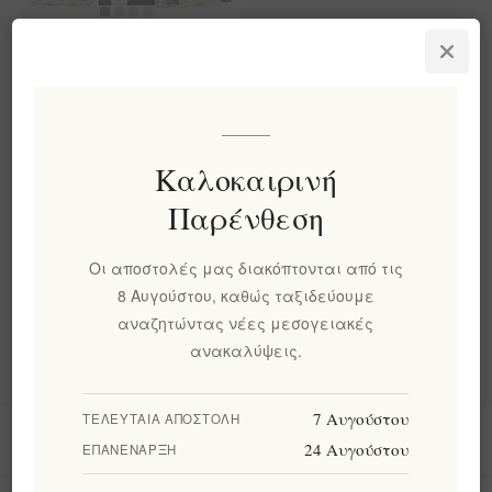
Πολυτελές Ελληνικό
Κουτί Δώρου Γκουρμέ –
Χειροποίητο Καλάθι
Τροφίμων
EL1932
Καλοκαιρινή
€169,00 χωρίς ΦΠΑ
Παρένθεση
Κατηγορίες
Οι αποστολές μας διακόπτονται από τις
8 Αυγούστου, καθώς ταξιδεύουμε
Δημοφιλεις ετικετες
αναζητώντας νέες μεσογειακές
ανακαλύψεις.
7 Αυγούστου
ΤΕΛΕΥΤΑΊΑ ΑΠΟΣΤΟΛΉ
Πληροφορίες
24 Αυγούστου
ΕΠΑΝΈΝΑΡΞΗ