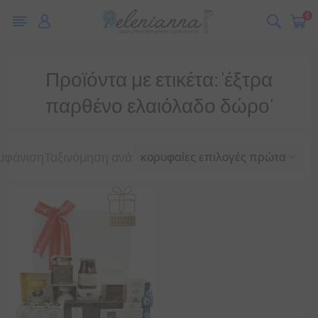
0
Προϊόντα με ετικέτα: 'έξτρα
παρθένο ελαιόλαδο δώρο'
μφάνιση
Ταξινόμηση ανά