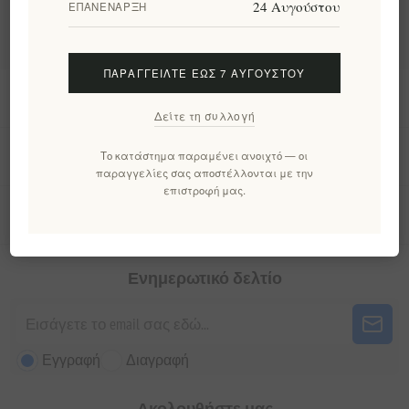
24 Αυγούστου
ΕΠΑΝΈΝΑΡΞΗ
ΠΑΡΑΓΓΕΊΛΤΕ ΈΩΣ 7 ΑΥΓΟΎΣΤΟΥ
Πληροφορίες
Δείτε τη συλλογή
Ο λογαριασμός μου
Το κατάστημα παραμένει ανοιχτό — οι
παραγγελίες σας αποστέλλονται με την
επιστροφή μας.
Εργαλεία σελίδας
Ενημερωτικό δελτίο
Εγγραφή
Διαγραφή
Ακολουθήστε μας