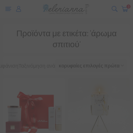
0
Προϊόντα με ετικέτα: 'άρωμα
σπιτιού'
μφάνιση
Ταξινόμηση ανά