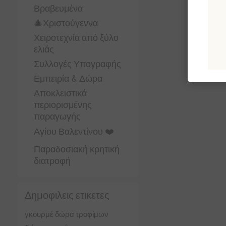
Βραβευμένα
🎄Χριστούγεννα
Χειροτεχνία από ξύλο
ελιάς
Συλλογές Υπογραφής
Εμπειρία & Δώρα
Αποκλειστικά
περιορισμένης
παραγωγής
Αγίου Βαλεντίνου ❤️
Παραδοσιακή κρητική
διατροφή
Δημοφιλεις ετικετες
γκουρμέ δώρα τροφίμων