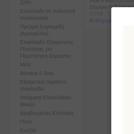
Χίου & Μαστιχέλαιο
Σπίτι
Ζάχαρη 10 Τεμάχια [
Ελαιόλαδo σε πολυτελή
EL1906
συσκευασία
€2,00 χωρίς ΦΠΑ
Πρώιμη Συγκομιδή
(Αγουρελέο)
Ελαιόλαδο Εξαιρετικής
Ποιότητας για
Περιποίηση Δέρματος
Μέλι
Βότανα & Τσάι
Εξαιρετικό παρθένο
ελαιόλαδο
Μείγματα Ελαιολάδου
(Blends)
Βραβευμένες Επιλογές
Ποτά
Ευεξία