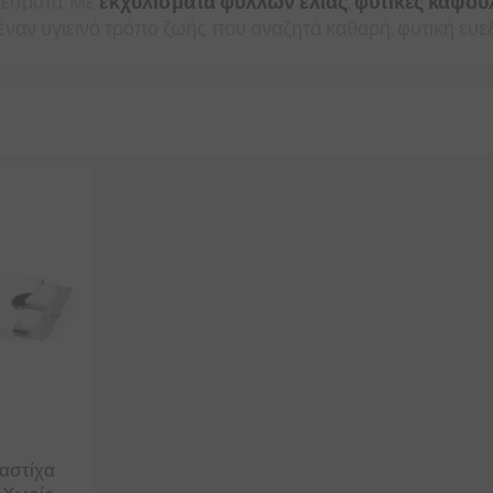
λέσματα. Με
εκχυλίσματα φύλλων ελιάς
,
φυτικές κάψου
έναν υγιεινό τρόπο ζωής που αναζητά καθαρή, φυτική ευεξ
Μαστίχα