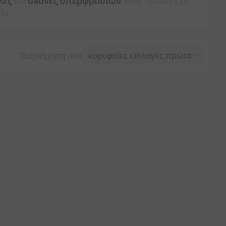
λες
και
σκόνες υπερφρούτων
, κάθε προϊόν έχει
ία.
Ταξινόμηση ανά