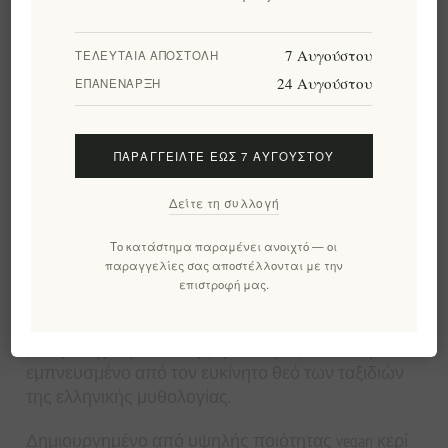
7 Αυγούστου
ΤΕΛΕΥΤΑΊΑ ΑΠΟΣΤΟΛΉ
Προσθήκη στα αγαπημένα
24 Αυγούστου
ΕΠΑΝΈΝΑΡΞΗ
Στείλτε το σε ένα φίλο
ΠΑΡΑΓΓΕΊΛΤΕ ΈΩΣ 7 ΑΥΓΟΎΣΤΟΥ
Χρόνος παράδοσης:
2-4 ημερών
Δείτε τη συλλογή
Το κατάστημα παραμένει ανοιχτό — οι
Περιγραφή
Αξιολογήσεις
Επικοινωνία
παραγγελίες σας αποστέλλονται με την
επιστροφή μας.
Ξεκινήστε σε ένα ταξίδι περιπέτειας και ίντριγκας
με την Ταχύτητα του Ερμή, ένα αρωματικό κερί
εμπνευσμένο από τον ευκίνητο θεό των ταξιδιών
της ελληνικής μυθολογίας.
Δημιουργημένο από υψηλής ποιότητας vegan κερί