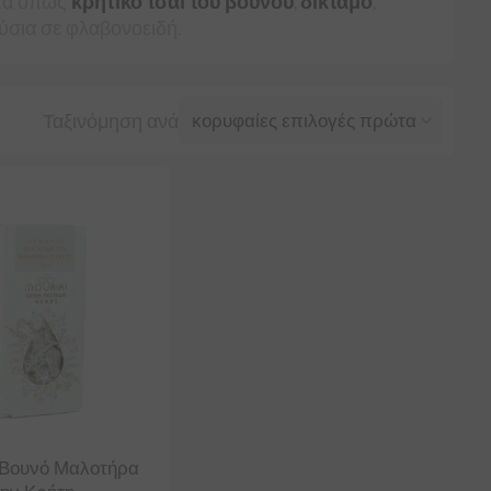
ατα όπως
κρητικό τσάι του βουνού
,
δίκταμο
,
ούσια σε φλαβονοειδή.
Ταξινόμηση ανά
 Βουνό Μαλοτήρα