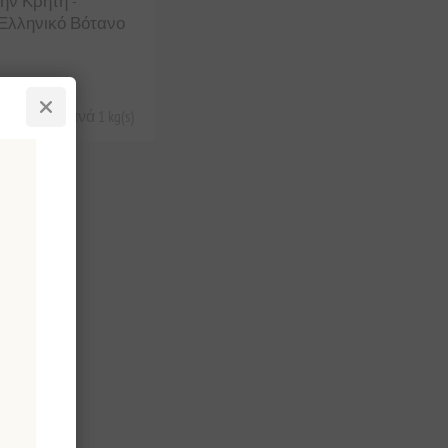
ην Κρήτη -
Ελληνικό Βότανο
ίς ΦΠΑ
ε €180,00 ανά 1 kg(s)