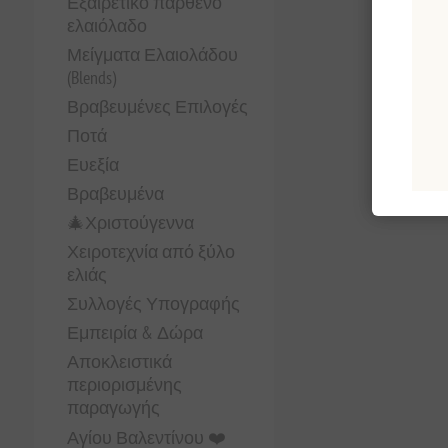
Εξαιρετικό παρθένο
ελαιόλαδο
Μείγματα Ελαιολάδου
(Blends)
Βραβευμένες Επιλογές
Ποτά
Ευεξία
Βραβευμένα
🎄Χριστούγεννα
Χειροτεχνία από ξύλο
ελιάς
Συλλογές Υπογραφής
Εμπειρία & Δώρα
Αποκλειστικά
περιορισμένης
παραγωγής
Αγίου Βαλεντίνου ❤️