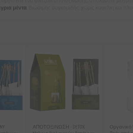
ουργία είτε ένα φλιτζάνι αποτοξίνωσης, απολαύστε μείγμ
γρια μέντα
. Βιώσιμης συγκομιδής, χωρίς καφεΐνη και πλ
NY
ΑΠΟΤΟΞΙΝΩΣΗ - DETOX
Οργανικό