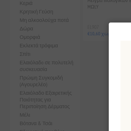
Mείγμα Bιολογικών
Κεριά
MΩLY
Κρητική Γεύση
Μη αλκοολούχα ποτά
EL907
Δώρα
€10,60 χωρίς ΦΠΑ
Ομορφιά
Εκλεκτά τρόφιμα
Σπίτι
Ελαιόλαδo σε πολυτελή
συσκευασία
Πρώιμη Συγκομιδή
(Αγουρελέο)
Ελαιόλαδο Εξαιρετικής
Ποιότητας για
Περιποίηση Δέρματος
Μέλι
Βότανα & Τσάι