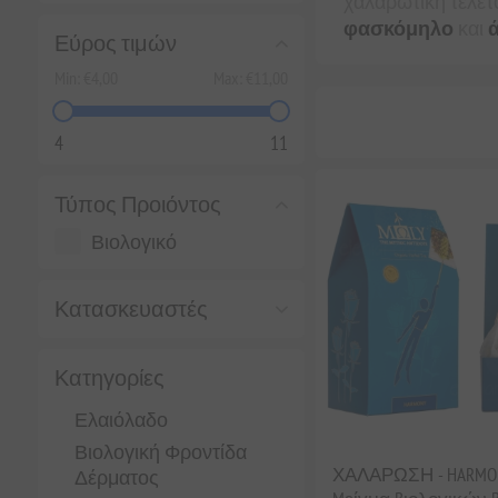
χαλαρωτική τελετ
φασκόμηλο
και
ά
Εύρος τιμών
Min:
€4,00
Max:
€11,00
4
11
Τύπος Προιόντος
Βιολογικό
Κατασκευαστές
Κατηγορίες
Ελαιόλαδο
Βιολογική Φροντίδα
ΧΑΛΑΡΩΣΗ - HARMO
Δέρματος