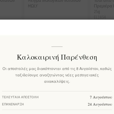
 Bοτάνων
Mείγμα Bιολογικών Bοτάνων
Τσάι από τ
MΩLY
Πρεμιέρα 
25g
EL1834
€4,50 χωρ
EL914
€10,60 χωρίς ΦΠΑ
ισοδυναμεί μ
Καλοκαιρινή Παρένθεση
Οι αποστολές μας διακόπτονται από τις 8 Αυγούστου, καθώς
ταξιδεύουμε αναζητώντας νέες μεσογειακές
ανακαλύψεις.
7 Αυγούστου
ΤΕΛΕΥΤΑΊΑ ΑΠΟΣΤΟΛΉ
24 Αυγούστου
ΕΠΑΝΈΝΑΡΞΗ