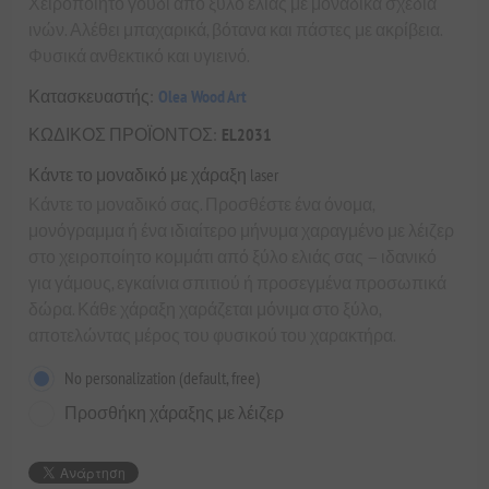
Χειροποίητο γουδί από ξύλο ελιάς με μοναδικά σχέδια
ινών. Αλέθει μπαχαρικά, βότανα και πάστες με ακρίβεια.
Φυσικά ανθεκτικό και υγιεινό.
Κατασκευαστής:
Olea Wood Art
ΚΩΔΙΚΟΣ ΠΡΟΪΟΝΤΟΣ:
EL2031
Κάντε το μοναδικό με χάραξη laser
Κάντε το μοναδικό σας. Προσθέστε ένα όνομα,
μονόγραμμα ή ένα ιδιαίτερο μήνυμα χαραγμένο με λέιζερ
στο χειροποίητο κομμάτι από ξύλο ελιάς σας — ιδανικό
για γάμους, εγκαίνια σπιτιού ή προσεγμένα προσωπικά
δώρα. Κάθε χάραξη χαράζεται μόνιμα στο ξύλο,
αποτελώντας μέρος του φυσικού του χαρακτήρα.
No personalization (default, free)
Προσθήκη χάραξης με λέιζερ