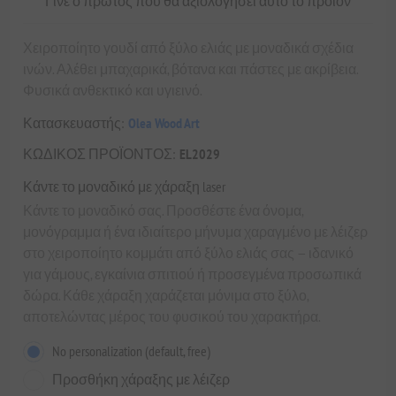
Γίνε ο πρώτος που θα αξιολόγησει αυτό το προϊόν
Χειροποίητο γουδί από ξύλο ελιάς με μοναδικά σχέδια
ινών. Αλέθει μπαχαρικά, βότανα και πάστες με ακρίβεια.
Φυσικά ανθεκτικό και υγιεινό.
Κατασκευαστής:
Olea Wood Art
ΚΩΔΙΚΟΣ ΠΡΟΪΟΝΤΟΣ:
EL2029
Κάντε το μοναδικό με χάραξη laser
Κάντε το μοναδικό σας. Προσθέστε ένα όνομα,
μονόγραμμα ή ένα ιδιαίτερο μήνυμα χαραγμένο με λέιζερ
στο χειροποίητο κομμάτι από ξύλο ελιάς σας — ιδανικό
για γάμους, εγκαίνια σπιτιού ή προσεγμένα προσωπικά
δώρα. Κάθε χάραξη χαράζεται μόνιμα στο ξύλο,
αποτελώντας μέρος του φυσικού του χαρακτήρα.
No personalization (default, free)
Προσθήκη χάραξης με λέιζερ