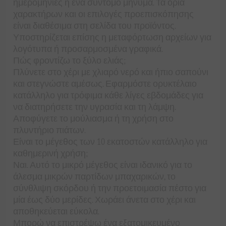
ημερομηνίες ή ένα σύντομο μήνυμα. Τα όρια
χαρακτήρων και οι επιλογές προεπισκόπησης
είναι διαθέσιμα στη σελίδα του προϊόντος.
Υποστηρίζεται επίσης η μεταφόρτωση αρχείων για
λογότυπα ή προσαρμοσμένα γραφικά.
Πώς φροντίζω το ξύλο ελιάς;
Πλύνετε στο χέρι με χλιαρό νερό και ήπιο σαπούνι
και στεγνώστε αμέσως. Εφαρμόστε ορυκτέλαιο
κατάλληλο για τρόφιμα κάθε λίγες εβδομάδες για
να διατηρήσετε την υγρασία και τη λάμψη.
Αποφύγετε το μούλιασμα ή τη χρήση στο
πλυντήριο πιάτων.
Είναι το μέγεθος των 10 εκατοστών κατάλληλο για
καθημερινή χρήση;
Ναι. Αυτό το μικρό μέγεθος είναι ιδανικό για το
άλεσμα μικρών παρτίδων μπαχαρικών, το
σύνθλιψη σκόρδου ή την προετοιμασία πέστο για
μία έως δύο μερίδες. Χωράει άνετα στο χέρι και
αποθηκεύεται εύκολα.
Μπορώ να επιστρέψω ένα εξατομικευμένο