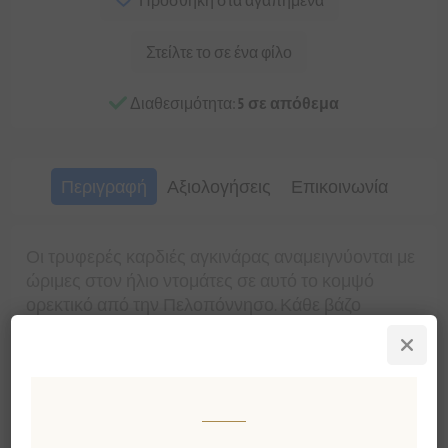
Στείλτε το σε ένα φίλο
Διαθεσιμότητα:
5 σε απόθεμα
Περιγραφή
Αξιολογήσεις
Επικοινωνία
Οι τρυφερές καρδιές αγκινάρας αναμειγνύονται με
ώριμες στον ήλιο ντομάτες σε αυτό το κομψό
ορεκτικό από την Πελοπόννησο. Κάθε βάζο
αποτυπώνει τον λεπτό χαρακτήρα των λαχανικών
που συλλέγονται στο χέρι, τα οποία διατηρούνται
απαλά με αρωματικά βότανα και μια ελαφριά νότα
μαύρου πιπεριού.
Τι κάνει αυτό το ορεκτικό να