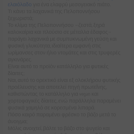
ελαιόλαδο
για ένα ελαφρύ μεσογειακό πιάτο.
Τι κάνει τα λαχανικά της Πελοποννήσου
ξεχωριστά;
Το κλίμα της Πελοποννήσου —ζεστά, ξηρά
καλοκαίρια και πλούσιο σε μέταλλα έδαφος—
παράγει λαχανικά με συμπυκνωμένη γεύση και
φυσική γλυκύτητα, ιδιαίτερα εμφανή στις
ωρίμανσες στον ήλιο ντομάτες και στις τρυφερές
αγκινάρες.
Είναι αυτό το προϊόν κατάλληλο για φυτικές
δίαιτες;
Ναι, αυτό το ορεκτικό είναι εξ ολοκλήρου φυτικής
προέλευσης και αποτελεί πηγή πρωτεΐνης,
καθιστώντας το κατάλληλο για vegan και
χορτοφαγικές δίαιτες, ενώ παράλληλα παραμένει
φυσικά χαμηλό σε κορεσμένα λιπαρά.
Πόσο καιρό παραμένει φρέσκο το βάζο μετά το
άνοιγμα;
Μόλις ανοιχτεί, βάλτε το βάζο στο ψυγείο και