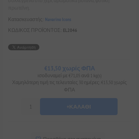
συλλεγμένα στο χέρι, αρωματικά βότανα, φυτική
πρωτεΐνη.
Κατασκευαστής:
Navarino Icons
ΚΩΔΙΚΟΣ ΠΡΟΪΟΝΤΟΣ:
EL2046
€13,50 χωρίς ΦΠΑ
ισοδυναμεί με €71,05 ανά 1 kg(s)
Χαμηλότερη τιμή τις τελευταίες 30 ημέρες: €13,50 χωρίς
ΦΠΑ
+ΚΑΛΆΘΙ
Προσθήκη στα αγαπημένα