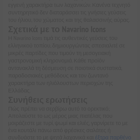
εγγενή χαρακτήρα των λαχανικών. Κανένα τεχνητό
συντηρητικό δεν διαταράσσει τις γνήσιες γεύσεις
του ήλιου, του χώματος και της θαλασσινής αύρας.
Σχετικά με το Navarino Icons
Η Navarino Icons τιμά τις αυθεντικές γεύσεις του
ελληνικού τοπίου, δημιουργώντας σπεσιαλιτέ σε
μικρές παρτίδες που τιμούν τη μεσογειακή
γαστρονομική κληρονομιά. Κάθε προϊόν
αντανακλά τη δέσμευση σε ποιοτικά συστατικά,
παραδοσιακές μεθόδους και τον ζωντανό
χαρακτήρα των ηλιόλουστων περιοχών της
Ελλάδας.
Συνήθεις ερωτήσεις
Πώς πρέπει να σερβίρω αυτό το ορεκτικό;
Απολαύστε το ως μέρος μιας πιατέλας που
μοιράζεστε με τυρί, ψωμί και ελιές, γαρνίρετε το με
ένα κουτάλι πάνω από φρέσκες σαλάτες ή
συνδυάστε το με ψητά λαχανικά και
έξτρα παρθένο