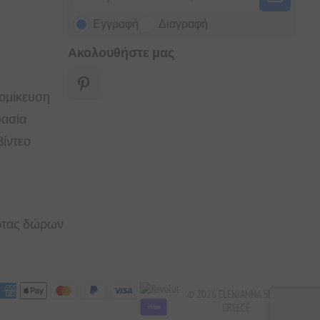
Εγγραφή
Διαγραφή
Ακολουθήστε μας
τομίκευση
υασία
ίντεο
άρτας δώρων
© 2026 ELENIANNA SMPC
GREECE
stripe