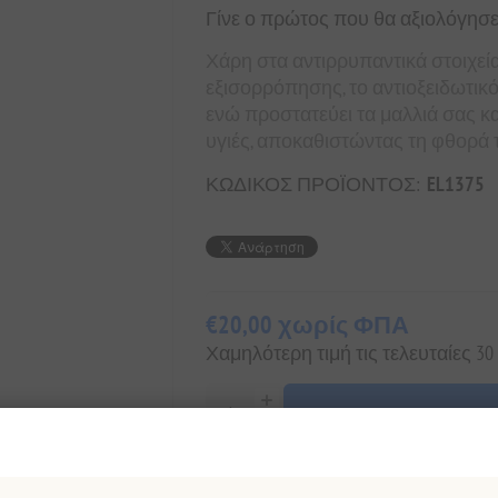
Γίνε ο πρώτος που θα αξιολόγησε
Χάρη στα αντιρρυπαντικά στοιχεί
εξισορρόπησης, το αντιοξειδωτικό con
ενώ προστατεύει τα μαλλιά σας κα
υγιές, αποκαθιστώντας τη φθορά 
ΚΩΔΙΚΟΣ ΠΡΟΪΟΝΤΟΣ:
EL1375
€20,00 χωρίς ΦΠΑ
Χαμηλότερη τιμή τις τελευταίες 30
+ΚΑΛΆΘΙ