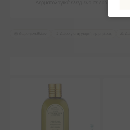
Δερματολογικά ελεγμένο σε ευαίσθητο δ
🎂 Δώρο γενεθλίων
🌷 Δώρο για τη γιορτή της μητέρας
🙏 Δώ