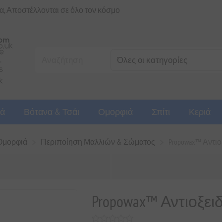
ια, Αποστέλλονται σε όλο τον κόσμο
ά
Βότανα & Τσάι
Ομορφιά
Σπίτι
Κεριά
Ομορφιά
Περιποίηση Μαλλιών & Σώματος
Propowax™ Αντιοξ
Propowax™ Αντιοξειδ