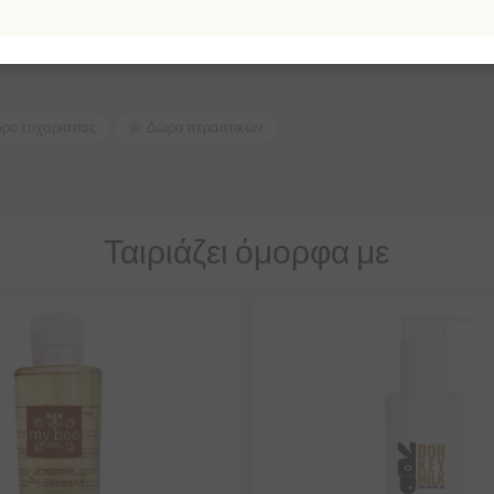
έρμα
ρο ευχαριστίας
🌼 Δώρο περαστικών
Ταιριάζει όμορφα με