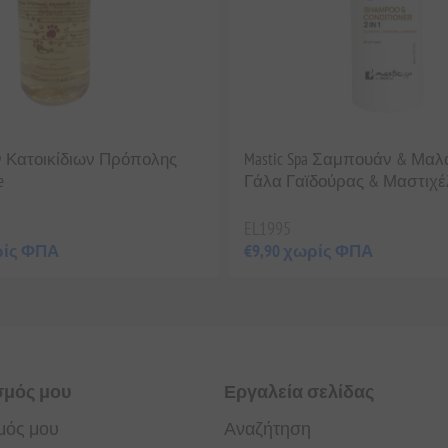
 Κατοικίδιων Πρόπολης
Mastic Spa Σαμπουάν & Μαλ
e
Γάλα Γαϊδούρας & Μαστιχέλ
EL1995
ρίς ΦΠΑ
€9,90 χωρίς ΦΠΑ
σμός μου
Εργαλεία σελίδας
μός μου
Αναζήτηση