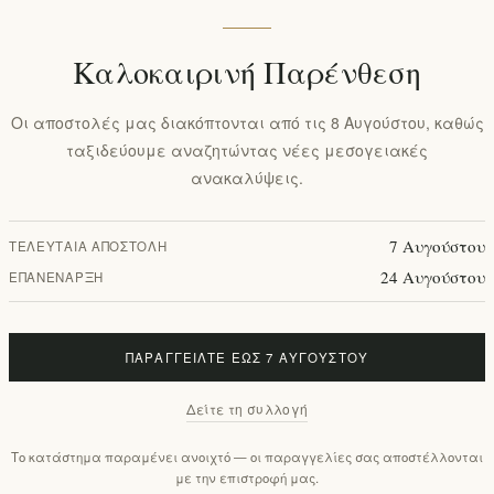
Προσθήκη στα αγαπημένα
Καλοκαιρινή Παρένθεση
Χρόνος παράδοσης:
2-4 ημε
Οι αποστολές μας διακόπτονται από τις 8 Αυγούστου, καθώς
ταξιδεύουμε αναζητώντας νέες μεσογειακές
ανακαλύψεις.
Περιγραφή
Αξιολογήσεις
Επικοινωνία
7 Αυγούστου
ΤΕΛΕΥΤΑΊΑ ΑΠΟΣΤΟΛΉ
24 Αυγούστου
ΕΠΑΝΈΝΑΡΞΗ
 τριχωτό της κεφαλής σας με ένα μοναδικό μείγμα ισχυρώ
ρεσιτεχνίας κηρήθρα Propowax™ για επιπλέον αντιοξειδωτι
ή & ενισχυτική φόρμουλα εξισορροπεί και ανακουφίζει τα ξη
ΠΑΡΑΓΓΕΊΛΤΕ ΈΩΣ 7 ΑΥΓΟΎΣΤΟΥ
ατωμένα, ξεμπερδεμένα και χωρίς φριζάρισμα. Μειώνει το σ
λιά είναι απαλά και λαμπερά με ελαφρύ, μεταξένιο άγγιγμα
Δείτε τη συλλογή
ION
Το κατάστημα παραμένει ανοιχτό — οι παραγγελίες σας αποστέλλονται
φιά 10.1 fl. oz. / 300 ml
με την επιστροφή μας.