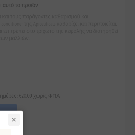
ι αυτό το προϊόν
α και τους παράγοντες καθαρισμού και
ditioner της Apiceuticals καθαρίζει και περιποιείται,
ι επιτρέπει στο τριχωτό της κεφαλής να διατηρηθεί
των μαλλιών.
 ημέρες: €20,00 χωρίς ΦΠΑ