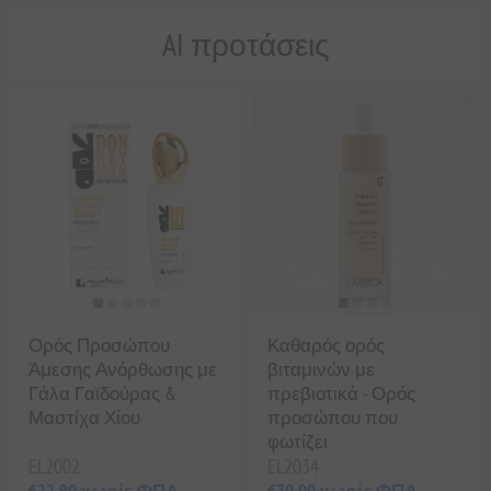
AI προτάσεις
Ορός Προσώπου
Καθαρός ορός
Άμεσης Ανόρθωσης με
βιταμινών με
Γάλα Γαϊδούρας &
πρεβιοτικά - Ορός
Μαστίχα Χίου
προσώπου που
φωτίζει
EL2002
EL2034
€22,90 χωρίς ΦΠΑ
€70,00 χωρίς ΦΠΑ