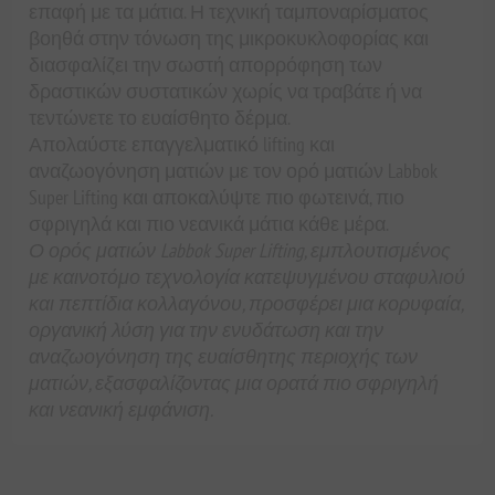
επαφή με τα μάτια. Η τεχνική ταμποναρίσματος
βοηθά στην τόνωση της μικροκυκλοφορίας και
διασφαλίζει την σωστή απορρόφηση των
δραστικών συστατικών χωρίς να τραβάτε ή να
τεντώνετε το ευαίσθητο δέρμα.
Απολαύστε επαγγελματικό lifting και
αναζωογόνηση ματιών με τον ορό ματιών Labbok
Super Lifting και αποκαλύψτε πιο φωτεινά, πιο
σφριγηλά και πιο νεανικά μάτια κάθε μέρα.
Ο ορός ματιών Labbok Super Lifting, εμπλουτισμένος
με καινοτόμο τεχνολογία κατεψυγμένου σταφυλιού
και πεπτίδια κολλαγόνου, προσφέρει μια κορυφαία,
οργανική λύση για την ενυδάτωση και την
αναζωογόνηση της ευαίσθητης περιοχής των
ματιών, εξασφαλίζοντας μια ορατά πιο σφριγηλή
και νεανική εμφάνιση.