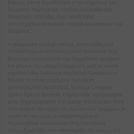
βάρους για να διεισδύσουν στην επιφάνεια του
δέρματος, παρέχοντας ενυδάτωση βαθιά στις
δερματικές στιβάδες, ενώ παράλληλα
υποστηρίζουν το φυσικό πλέγμα κολλαγόνου του
δέρματος.
Η φόρμουλα περιέχει επίσης νιασιναμίδη, ένα
αποδεδειγμένα αποτελεσματικό συστατικό που
βελτιώνει τη λειτουργία του δερματικού φραγμού
και μειώνει την υπερμελάγχρωση, μαζί με σκόνη
καρπού Coffea Arabica και εκχύλισμα Haematococcus
Pluvialis, τα οποία παρέχουν πρόσθετη
αντιοξειδωτική προστασία. Το κόμμι Caesalpinia
Spinosa δρα ως φυσικός παράγοντας σχηματισμού
φιλμ, δημιουργώντας ένα άμεσο αποτέλεσμα lifting
που λειαίνει την εμφάνιση των λεπτών γραμμών. Η
σύνθεση του ορού με ισορροπημένο pH
περιλαμβάνει γλυκονολακτόνη, ένα απαλό
πολυϋδροξυοξύ που υποστηρίζει την ανανέωση