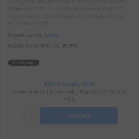
Προηγμένος ορός ματιών με τεχνολογία κατεψυγμένου
σταφυλιού, πεπτίδια κολλαγόνου και υαλουρονικό οξύ
που προσφέρει άμεσο lifting και μειώνει τις ρυτίδες έως
και 14% σε 30 λεπτά.
Κατασκευαστής:
Labbok
ΚΩΔΙΚΟΣ ΠΡΟΪΟΝΤΟΣ:
EL1993
€38,90 χωρίς ΦΠΑ
Χαμηλότερη τιμή τις τελευταίες 30 ημέρες: €38,90 χωρίς
ΦΠΑ
+ΚΑΛΆΘΙ