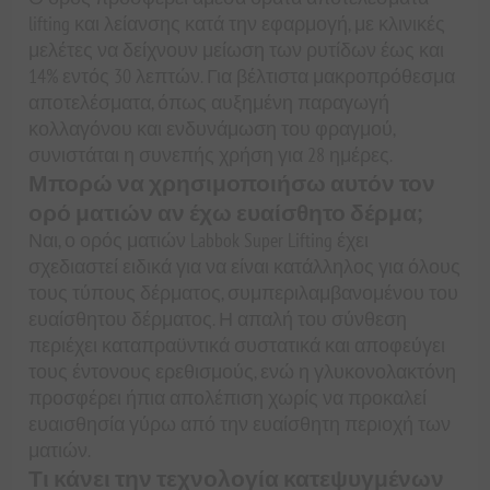
lifting και λείανσης κατά την εφαρμογή, με κλινικές
μελέτες να δείχνουν μείωση των ρυτίδων έως και
14% εντός 30 λεπτών. Για βέλτιστα μακροπρόθεσμα
αποτελέσματα, όπως αυξημένη παραγωγή
κολλαγόνου και ενδυνάμωση του φραγμού,
συνιστάται η συνεπής χρήση για 28 ημέρες.
Μπορώ να χρησιμοποιήσω αυτόν τον
ορό ματιών αν έχω ευαίσθητο δέρμα;
Ναι, ο ορός ματιών Labbok Super Lifting έχει
σχεδιαστεί ειδικά για να είναι κατάλληλος για όλους
τους τύπους δέρματος, συμπεριλαμβανομένου του
ευαίσθητου δέρματος. Η απαλή του σύνθεση
περιέχει καταπραϋντικά συστατικά και αποφεύγει
τους έντονους ερεθισμούς, ενώ η γλυκονολακτόνη
προσφέρει ήπια απολέπιση χωρίς να προκαλεί
ευαισθησία γύρω από την ευαίσθητη περιοχή των
ματιών.
Τι κάνει την τεχνολογία κατεψυγμένων