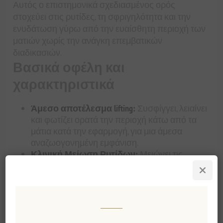
Αυτός ο επιστημονικά σχεδιασμένος ορός
στοχεύει στις ρυτίδες, τη σφριγηλότητα και την
ενυδάτωση γύρω από την ευαίσθητη περιοχή των
ματιών χωρίς την ανάγκη επεμβατικών
διαδικασιών.
Βασικά οφέλη και
χαρακτηριστικά
Άμεσο αποτέλεσμα lifting:
Συσφίγγει, λειαίνει
και φωτίζει ορατά την περιοχή κάτω από τα
μάτια κατά την εφαρμογή, για μια άμεσα
αναζωογονημένη εμφάνιση.
Κλινική Μείωση Ρυτίδων:
Μειώνει τις
ρυτίδες έως και 14% μέσα σε μόλις 30 λεπτά
εφαρμογής, με συνεχή βελτίωση με την
πάροδο του χρόνου.
Βαθιά, Διαρκής Ενυδάτωση:
Αυξάνει την
ενυδάτωση του δέρματος κατά 51% σε 28
ημέρες, ενώ παράλληλα ενισχύει τον