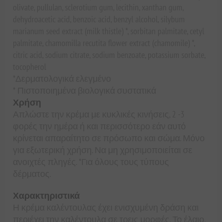
olivate, pullulan, sclerotium gum, lecithin, xanthan gum,
dehydroacetic acid, benzoic acid, benzyl alcohol, silybum
marianum seed extract (milk thistle) *, sorbitan palmitate, cetyl
palmitate, chamomilla recutita flower extract (chamomile) *,
citric acid, sodium citrate, sodium benzoate, potassium sorbate,
tocopherol
*Δερματολογικά ελεγμένο
* Πιστοποιημένα βιολογικά συστατικά
Χρήση
Απλώστε την κρέμα με κυκλικές κινήσεις, 2 -3
φορές την ημέρα ή και περισσότερο εάν αυτό
κρίνεται απαραίτητο σε πρόσωπο και σώμα. Μόνο
για εξωτερική χρήση. Να μη χρησιμοποιείται σε
ανοιχτές πληγές. *Για όλους τους τύπους
δέρματος.
Χαρακτηριστικά
Η κρέμα καλέντουλας έχει ενισχυμένη δράση και
περιέχει την καλέντουλα σε τρεις μορφές. Το έλαιο,