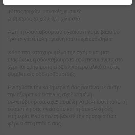
Τύπος τριχών: μαλακές, φυτικές
Διάμετρος τριχών: 0,15 χιλιοστά
Αυτή η οδοντόβουρτσα σχεδιάστηκε με βιώσιμο
τρόπο για απαλή υγιεινή και υπερευαισθησία.
Χάρη στο κατοχυρωμένο της σχήμα και ματ
επιφάνεια, η οδοντόβουρτσα εφάπτεται άνετα στο
χέρι και χρησιμοποιεί 30% λιγότερο υλικό από τις
συμβατικές οδοντόβουρτσες.
Ενισχύστε την καθημερινή σας ρουτίνα με αυτήν
την εξαιρετικά εκτενώς σχεδιασμένη
οδοντόβουρτσα, σχεδιασμένη να βελτιώσει τόσο τη
στοματική σας υγεία όσο και τη συνολική σας
ευημερία, ενώ απολαμβάνετε την ομορφιά που
φέρνει στο μπάνιο σας.