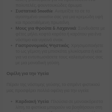
πολυτελές, φουντουκώδες άρωμα.
Συστατικό Smoothie
: Αναμείξτε το σε το
αγαπημένο smoothie σας για μια κρεμώδη υφή
και προστιθέμενη πρωτεΐνη.
Μους για Φρούτα & Λαχανικά
: Συνδυάστε με
φέτες μήλο, κοφτά καρότα ή καρότου για ένα
νόστιμο και υγιεινό σνακ.
Γαστρονομικός Ψηστικός
: Χρησιμοποιήστε
το ως γέμιση για μπισκότα, γλυκίσματα ή κέικ
για να εντυπωσιάσετε τους καλεσμένους σας
με μια μοναδική γεύση.
Οφέλη για την Υγεία
Πέραν της νόστιμης γεύσης, το σπρέντ φιστικιού
μας προσφέρει πολλά οφέλη για την υγεία:
Καρδιακή Υγεία
: Πλούσια σε μονοακόρεστα
λίπη, τα φιστίκια μπορούν να βοηθήσουν στη