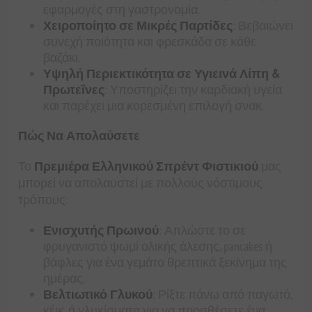
εφαρμογές στη γαστρονομία.
Χειροποίητο σε Μικρές Παρτίδες
: Βεβαιώνει
συνεχή ποιότητα και φρεσκάδα σε κάθε
βαζάκι.
Υψηλή Περιεκτικότητα σε Υγιεινά Λίπη &
Πρωτεΐνες
: Υποστηρίζει την καρδιακή υγεία
και παρέχει μια κορεσμένη επιλογή σνακ.
Πώς Να Απολαύσετε
Το
Πρεμιέρα Ελληνικού Σπρέντ Φιστικιού
μας
μπορεί να απολαυστεί με πολλούς νόστιμους
τρόπους:
Ενισχυτής Πρωινού
: Απλώστε το σε
φρυγανιστό ψωμί ολικής άλεσης, pancakes ή
βάφλες για ένα γεμάτο θρεπτικά ξεκίνημα της
ημέρας.
Βελτιωτικό Γλυκού
: Ρίξτε πάνω από παγωτό,
κέικ, ή γλυκίσματα για να προσθέσετε ένα