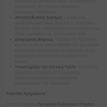
μείωση των επιπέδων κακού χοληστερόλης,
μειώνοντας τον κίνδυνο εμφάνισης
καρδιακών παθήσεων.
Αντιοξειδωτική Δύναμη
: Γεμάτα από
αντιοξειδωτικά όπως βιταμίνη Ε, τα φιστίκια
βοηθούν στην καταπολέμηση του οξειδωτικού
στρες, προωθώντας τη συνολική υγεία.
Διαχείριση Βάρους
: Πλούσια σε πρωτεΐνες
και ίνες, αυτό το σπρέντ βοηθά στο να νιώθετε
γεμάτοι και ικανοποιημένοι, κάνοντάς το μια
εξαιρετική επιλογή για τη διαχείριση του
βάρους.
Υποστηρίζει την Οπτική Υγεία
: Τα φιστίκια
περιέχουν λουτείνη και ζεαξανθίνη,
αντιοξειδωτικά που γνωρίζεται ότι
υποστηρίζουν την υγιή όραση.
Γιατί Να Αγοράσετε
Η επένδυση στο
Πρεμιέρα Ελληνικού Σπρέντ