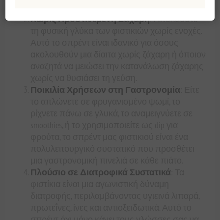
ηλιόλουστων κτημάτων της Ελλάδας.
Χωρίς Προστιθέμενη Ζάχαρη
: Απολαύστε
τη φυσική γλύκα των φιστικιών χωρίς ενοχές.
Αυτό το σπρέντ είναι ιδανικό για όσους
ακολουθούν μια δίαιτα χωρίς ζάχαρη ή όποιον
αναζητά να μειώσει την κατανάλωση ζάχαρης
χωρίς να θυσιάσει τη γεύση.
Ποικιλία Χρήσεων στη Γαστρονομία
: Είτε
το απλώνετε σε φρυγανισμένο ψωμί, το
ρίχνετε πάνω σε γλυκά, το αναμειγνύετε σε
smoothies, ή το χρησιμοποιείτε ως dip για
φρούτα, το σπρέντ μας φιστικιού είναι ένα
πολυλειτουργικό συστατικό που προσθέτει
μια γαστρονομική πινελιά σε κάθε πιάτο.
Πλούσιο σε Διατροφικά Συστατικά
: Τα
φιστίκια είναι μια αγωνιστική δύναμη
διατροφής, περιλαμβάνοντας υγιεινά λιπαρά,
πρωτεΐνες, ίνες και αντιοξειδωτικά. Αυτό το
σπρέντ όχι μόνο κάνει τους γλώσσες σας να