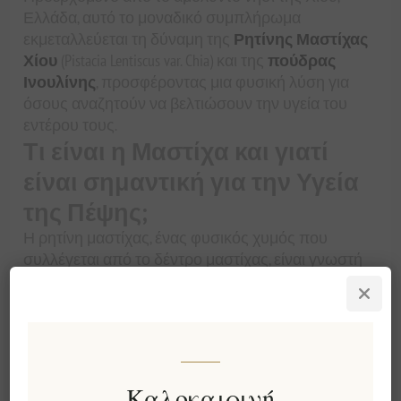
Ελλάδα, αυτό το μοναδικό συμπλήρωμα
εκμεταλλεύεται τη δύναμη της
Ρητίνης Μαστίχας
Χίου
(Pistacia Lentiscus var. Chia) και της
πούδρας
Ινουλίνης
, προσφέροντας μια φυσική λύση για
όσους αναζητούν να βελτιώσουν την υγεία του
εντέρου τους.
Τι είναι η Μαστίχα και γιατί
είναι σημαντική για την Υγεία
της Πέψης;
Η ρητίνη μαστίχας, ένας φυσικός χυμός που
συλλέγεται από το δέντρο μαστίχας, είναι γνωστή
για τις θεραπευτικές της ιδιότητες, ιδιαίτερα στην
προώθηση της
ευεξίας της πέψης
. Μελέτες
δείχνουν ότι η
Μαστίχα Χίου
μπορεί να βοηθήσει
στην εξάλειψη του
Helicobacter pylori
, των βακτηρίων
που ευθύνονται για τα έλκη στο στομάχι. Επιπλέον,
βοηθά στην ανακούφιση από συμπτώματα
Καλοκαιρινή