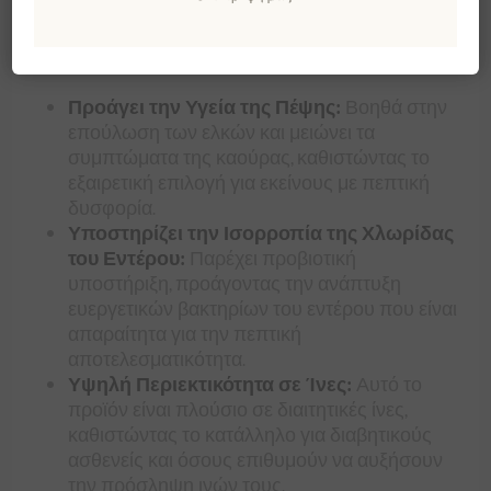
Συμπληρώματος Πούδρας
Μαστίχας
Προάγει την Υγεία της Πέψης:
Βοηθά στην
επούλωση των ελκών και μειώνει τα
συμπτώματα της καούρας, καθιστώντας το
εξαιρετική επιλογή για εκείνους με πεπτική
δυσφορία.
Υποστηρίζει την Ισορροπία της Χλωρίδας
του Εντέρου:
Παρέχει προβιοτική
υποστήριξη, προάγοντας την ανάπτυξη
ευεργετικών βακτηρίων του εντέρου που είναι
απαραίτητα για την πεπτική
αποτελεσματικότητα.
Υψηλή Περιεκτικότητα σε Ίνες:
Αυτό το
προϊόν είναι πλούσιο σε διαιτητικές ίνες,
καθιστώντας το κατάλληλο για διαβητικούς
ασθενείς και όσους επιθυμούν να αυξήσουν
την πρόσληψη ινών τους.