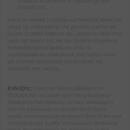
μπορείτε να αισθάνεστε σίγουροι για την
επιλογή σας.
Κάντε το Φυσικό Συμπλήρωμα Πούδρας Μαστίχας
μέρος της καθημερινής σας ρουτίνας ευεξίας και
βιώστε τη βαθιά διαφορά που μπορεί να κάνει στην
υγεία της πέψης σας. Με την πλούσια ιστορία και
τα αποδεδειγμένα οφέλη του, αυτό το
συμπλήρωμα δεν είναι απλώς ένα προϊόν—είναι
μια ολιστική προσέγγιση στη βελτίωση της
συνολικής σας ευεξίας.
Ενδείξεις:
Η μαστίχα Χίου συμβάλλει στην
εξάλειψη του Helicobacter pylori (του αιτιολογικού
παράγοντα που προκαλεί τα έλκη), ανακουφίζει
από την καούρα και τα πεπτικά προβλήματα
γενικά. Η ινουλίνη είναι μια φυσική διαλυτή ίνα που
προέρχεται από τη ρίζα της κυκλόριας, ανήκουσα
στους πολυσακχαρίτες. Ως προβιοτική είναι η