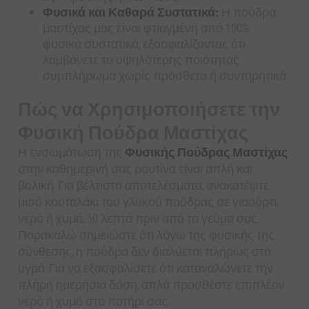
Φυσικά και Καθαρά Συστατικά:
Η πούδρα
μαστίχας μας είναι φτιαγμένη από 100%
φυσικά συστατικά, εξασφαλίζοντας ότι
λαμβάνετε το υψηλότερης ποιότητας
συμπλήρωμα χωρίς πρόσθετα ή συντηρητικά.
Πώς να Χρησιμοποιήσετε την
Φυσική Πούδρα Μαστίχας
Η ενσωμάτωση της
Φυσικής Πούδρας Μαστίχας
στην καθημερινή σας ρουτίνα είναι απλή και
βολική. Για βέλτιστα αποτελέσματα, ανακατέψτε
μισό κουταλάκι του γλυκού πούδρας σε γιαούρτι,
νερό ή χυμό, 30 λεπτά πριν από το γεύμα σας.
Παρακαλώ σημειώστε ότι λόγω της φυσικής της
σύνθεσης, η πούδρα δεν διαλύεται πλήρως στα
υγρά. Για να εξασφαλίσετε ότι καταναλώνετε την
πλήρη ημερήσια δόση, απλά προσθέστε επιπλέον
νερό ή χυμό στο ποτήρι σας.