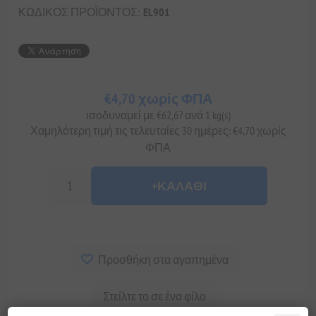
ΚΩΔΙΚΟΣ ΠΡΟΪΟΝΤΟΣ:
EL901
€4,70 χωρίς ΦΠΑ
ισοδυναμεί με €62,67 ανά 1 kg(s)
Χαμηλότερη τιμή τις τελευταίες 30 ημέρες: €4,70 χωρίς
ΦΠΑ
+ΚΑΛΆΘΙ
Προσθήκη στα αγαπημένα
Στείλτε το σε ένα φίλο