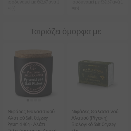
ισοδυναμεί με €62,67 ανά 1
ισοδυναμεί με €62,67 ανά 1
kg(s)
kg(s)
Ταιριάζει όμορφα με
Νιφάδες Θαλασσινού
Νιφάδες Θαλασσινού
Αλατιού Salt Odyssey
Αλατιού (Ρίγανη)
Pyramid 40g - Αλάτι
Βιολογικό Salt Odyssey
Τελειώματος με Λεπτή
75g