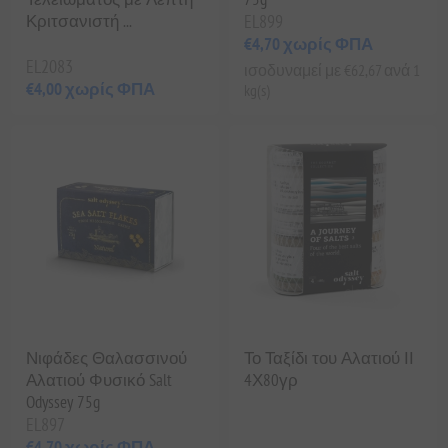
Κριτσανιστή ...
EL899
€4,70 χωρίς ΦΠΑ
EL2083
ισοδυναμεί με €62,67 ανά 1
€4,00 χωρίς ΦΠΑ
kg(s)
Νιφάδες Θαλασσινού
Το Ταξίδι του Αλατιού ΙΙ
Αλατιού Φυσικό Salt
4Χ80γρ
Odyssey 75g
EL897
€4,70 χωρίς ΦΠΑ