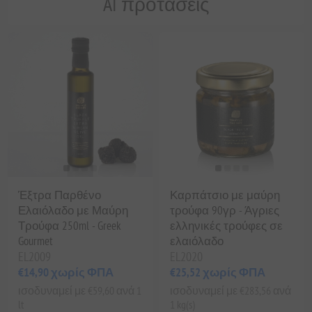
AI προτάσεις
Έξτρα Παρθένο
Καρπάτσιο με μαύρη
Ελαιόλαδο με Μαύρη
τρούφα 90γρ - Άγριες
Τρούφα 250ml - Greek
ελληνικές τρούφες σε
Gourmet
ελαιόλαδο
EL2009
EL2020
€14,90 χωρίς ΦΠΑ
€25,52 χωρίς ΦΠΑ
ισοδυναμεί με €59,60 ανά 1
ισοδυναμεί με €283,56 ανά
lt
1 kg(s)