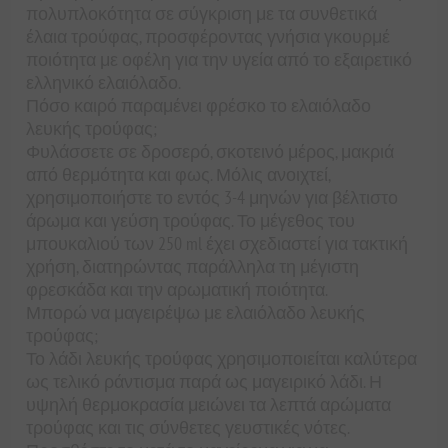
πολυπλοκότητα σε σύγκριση με τα συνθετικά
έλαια τρούφας, προσφέροντας γνήσια γκουρμέ
ποιότητα με οφέλη για την υγεία από το εξαιρετικό
ελληνικό ελαιόλαδο.
Πόσο καιρό παραμένει φρέσκο το ελαιόλαδο
λευκής τρούφας;
Φυλάσσετε σε δροσερό, σκοτεινό μέρος, μακριά
από θερμότητα και φως. Μόλις ανοιχτεί,
χρησιμοποιήστε το εντός 3-4 μηνών για βέλτιστο
άρωμα και γεύση τρούφας. Το μέγεθος του
μπουκαλιού των 250 ml έχει σχεδιαστεί για τακτική
χρήση, διατηρώντας παράλληλα τη μέγιστη
φρεσκάδα και την αρωματική ποιότητα.
Μπορώ να μαγειρέψω με ελαιόλαδο λευκής
τρούφας;
Το λάδι λευκής τρούφας χρησιμοποιείται καλύτερα
ως τελικό ράντισμα παρά ως μαγειρικό λάδι. Η
υψηλή θερμοκρασία μειώνει τα λεπτά αρώματα
τρούφας και τις σύνθετες γευστικές νότες.