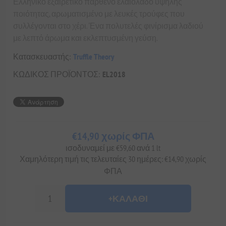
Ελληνικό εξαιρετικό παρθένο ελαιόλαδο υψηλής
ποιότητας, αρωματισμένο με λευκές τρούφες που
συλλέγονται στο χέρι. Ένα πολυτελές φινίρισμα λαδιού
με λεπτό άρωμα και εκλεπτυσμένη γεύση.
Κατασκευαστής:
Truffle Theory
ΚΩΔΙΚΟΣ ΠΡΟΪΟΝΤΟΣ:
EL2018
€14,90 χωρίς ΦΠΑ
ισοδυναμεί με €59,60 ανά 1 lt
Χαμηλότερη τιμή τις τελευταίες 30 ημέρες: €14,90 χωρίς
ΦΠΑ
+ΚΑΛΆΘΙ