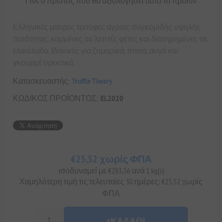
Γίνε ο πρώτος που θα αξιολόγησει αυτό το προϊόν
Ελληνικές μαύρες τρούφες άγριας συγκομιδής υψηλής
ποιότητας, κομμένες σε λεπτές φέτες και διατηρημένες σε
ελαιόλαδο. Ιδανικές για ζυμαρικά, πίτσα, αυγά και
γκουρμέ ορεκτικά.
Κατασκευαστής:
Truffle Theory
ΚΩΔΙΚΟΣ ΠΡΟΪΟΝΤΟΣ:
EL2020
€25,52 χωρίς ΦΠΑ
ισοδυναμεί με €283,56 ανά 1 kg(s)
Χαμηλότερη τιμή τις τελευταίες 30 ημέρες: €25,52 χωρίς
ΦΠΑ
+ΚΑΛΆΘΙ