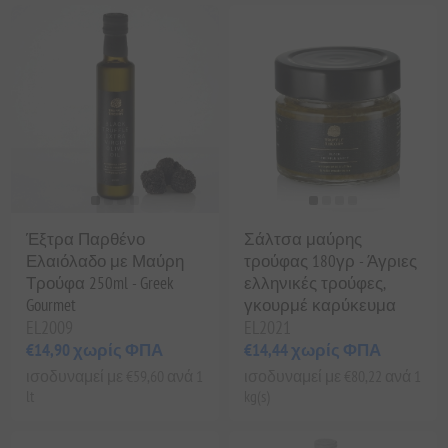
Έξτρα Παρθένο
Σάλτσα μαύρης
Ελαιόλαδο με Μαύρη
τρούφας 180γρ - Άγριες
Τρούφα 250ml - Greek
ελληνικές τρούφες,
Gourmet
γκουρμέ καρύκευμα
EL2009
EL2021
€14,90 χωρίς ΦΠΑ
€14,44 χωρίς ΦΠΑ
ισοδυναμεί με €59,60 ανά 1
ισοδυναμεί με €80,22 ανά 1
lt
kg(s)