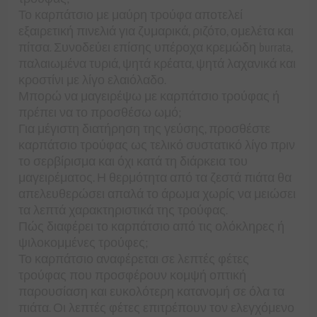
Το καρπάτσιο με μαύρη τρούφα αποτελεί
εξαιρετική πινελιά για ζυμαρικά, ριζότο, ομελέτα και
πίτσα. Συνοδεύει επίσης υπέροχα κρεμώδη burrata,
παλαιωμένα τυριά, ψητά κρέατα, ψητά λαχανικά και
κροστίνι με λίγο ελαιόλαδο.
Μπορώ να μαγειρέψω με καρπάτσιο τρούφας ή
πρέπει να το προσθέσω ωμό;
Για μέγιστη διατήρηση της γεύσης, προσθέστε
καρπάτσιο τρούφας ως τελικό συστατικό λίγο πριν
το σερβίρισμα και όχι κατά τη διάρκεια του
μαγειρέματος. Η θερμότητα από τα ζεστά πιάτα θα
απελευθερώσει απαλά το άρωμα χωρίς να μειώσει
τα λεπτά χαρακτηριστικά της τρούφας.
Πώς διαφέρει το καρπάτσιο από τις ολόκληρες ή
ψιλοκομμένες τρούφες;
Το καρπάτσιο αναφέρεται σε λεπτές φέτες
τρούφας που προσφέρουν κομψή οπτική
παρουσίαση και ευκολότερη κατανομή σε όλα τα
πιάτα. Οι λεπτές φέτες επιτρέπουν τον ελεγχόμενο