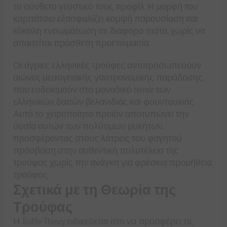
το σύνθετο γευστικό τους προφίλ. Η μορφή του
καρπάτσιο εξασφαλίζει κομψή παρουσίαση και
εύκολη ενσωμάτωση σε διάφορα πιάτα, χωρίς να
απαιτείται πρόσθετη προετοιμασία.
Οι άγριες ελληνικές τρούφες αντιπροσωπεύουν
αιώνες μεσογειακής γαστρονομικής παράδοσης,
που ευδοκιμούν στο μοναδικό terroir των
ελληνικών δασών βελανιδιάς και φουντουκιάς.
Αυτό το χειροποίητο προϊόν αποτυπώνει την
ουσία αυτών των πολύτιμων μυκήτων,
προσφέροντας στους λάτρεις του φαγητού
πρόσβαση στην αυθεντική πολυτέλεια της
τρούφας χωρίς την ανάγκη για φρέσκια προμήθεια
τρούφας.
Σχετικά με τη Θεωρία της
Τρούφας
Η Truffle Theory ειδικεύεται στο να προσφέρει τις