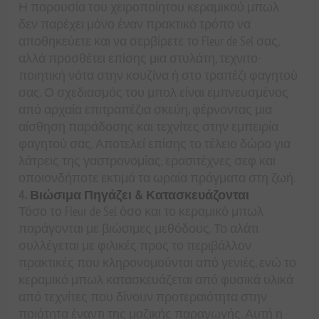
Η παρουσία του χειροποίητου κεραμικού μπωλ
δεν παρέχει μόνο έναν πρακτικό τρόπο να
αποθηκεύετε και να σερβίρετε το Fleur de Sel σας,
αλλά προσθέτει επίσης μια στυλάτη, τεχνιτο-
ποιητική νότα στην κουζίνα ή στο τραπέζι φαγητού
σας. Ο σχεδιασμός του μπολ είναι εμπνευσμένος
από αρχαία επιτραπέζια σκεύη, φέρνοντας μια
αίσθηση παράδοσης και τεχνίτες στην εμπειρία
φαγητού σας. Αποτελεί επίσης το τέλειο δώρο για
λάτρεις της γαστρονομίας, ερασιτέχνες σεφ και
οποιονδήποτε εκτιμά τα ωραία πράγματα στη ζωή.
4.
Βιώσιμα Πηγάζει & Κατασκευάζονται
Τόσο το Fleur de Sel όσο και το κεραμικό μπωλ
παράγονται με βιώσιμες μεθόδους. Το αλάτι
συλλέγεται με φιλικές προς το περιβάλλον
πρακτικές που κληρονομούνται από γενιές, ενώ το
κεραμικό μπωλ κατασκευάζεται από φυσικά υλικά
από τεχνίτες που δίνουν προτεραιότητα στην
ποιότητα έναντι της μαζικής παραγωγής. Αυτή η