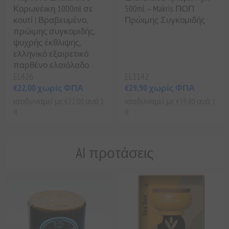
Κορωνέικη 1000ml σε
500ml – Makris ΠΟΠ
κουτί | Βραβευμένο,
Πρώιμης Συγκομιδής
πρώιμης συγκομιδής,
ψυχρής έκθλιψης,
ελληνικό εξαιρετικό
παρθένο ελαιόλαδο
EL426
EL1142
€22,00 χωρίς ΦΠΑ
€29,90 χωρίς ΦΠΑ
ισοδυναμεί με €22,00 ανά 1
ισοδυναμεί με €59,80 ανά 1
lt
lt
AI προτάσεις