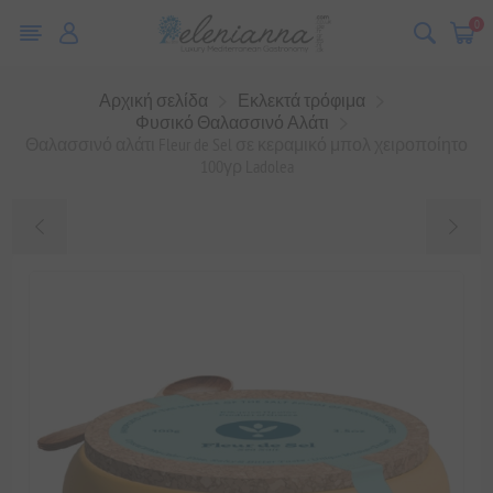
0
Αρχική σελίδα
Εκλεκτά τρόφιμα
Φυσικό Θαλασσινό Αλάτι
Θαλασσινό αλάτι Fleur de Sel σε κεραμικό μπολ χειροποίητο
100γρ Ladolea