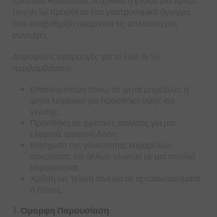
κρεατικά, θαλασσινά, λαχανικά ή γλυκά, μια πρέζα
Fleur de Sel προσθέτει ένα γαστρονομικό άγγιγμα
που αναβαθμίζει ακόμα και τις απλούστερες
συνταγές.
Δημοφιλείς εφαρμογές για το Fleur de Sel
περιλαμβάνουν:
Επισκόρπισμα πάνω σε ψητά μπριζόλες ή
ψητά λαχανικά για προσθήκη υφής και
γεύσης.
Προσθήκη σε φρέσκες σαλάτες για μια
ελαφριά, τραγανή δόση.
Ενίσχυση της γλυκύτητας καραμελών,
σοκολάτας και άλλων γλυκών με μια πινελιά
αλμυρότητας.
Χρήση ως τελική πινελιά σε αρτοσκευάσματα
ή πίτσες.
3.
Όμορφη Παρουσίαση