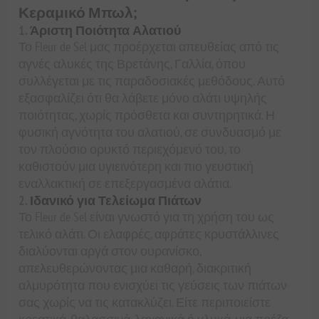
Κεραμικό Μπωλ;
1.
Άριστη Ποιότητα Αλατιού
Το Fleur de Sel μας προέρχεται απευθείας από τις
αγνές αλυκές της Βρετάνης, Γαλλία, όπου
συλλέγεται με τις παραδοσιακές μεθόδους. Αυτό
εξασφαλίζει ότι θα λάβετε μόνο αλάτι υψηλής
ποιότητας, χωρίς πρόσθετα και συντηρητικά. Η
φυσική αγνότητα του αλατιού, σε συνδυασμό με
τον πλούσιο ορυκτό περιεχόμενό του, το
καθιστούν μια υγιεινότερη και πιο γευστική
εναλλακτική σε επεξεργασμένα αλάτια.
2.
Ιδανικό για Τελείωμα Πιάτων
Το Fleur de Sel είναι γνωστό για τη χρήση του ως
τελικό αλάτι. Οι ελαφρές, αφράτες κρυστάλλινες
διαλύονται αργά στον ουρανίσκο,
απελευθερώνοντας μια καθαρή, διακριτική
αλμυρότητα που ενισχύει τις γεύσεις των πιάτων
σας χωρίς να τις κατακλύζει. Είτε περιποιείστε