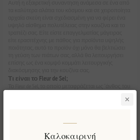
Αυτή η εξαιρετική συναντηση ανάμεσα σε ένα από
τα καλύτερα αλάτια του κόσμου και σε χειροποίητα
αρχαία σκεύη είναι σχεδιασμένη για να φέρει ένα
υψηλό αίσθημα πολυτέλειας στην κουζίνα και το
τραπέζι σας. Είτε είστε επαγγελματίας μάγειρας
είτε ερασιτέχνης με πάθος για προϊόντα υψηλής
ποιότητας, αυτό το προϊόν όχι μόνο θα βελτιώσει
τη γεύση των πιάτων σας, αλλά θα λειτουργήσει
επίσης ως ένα κομψό κομμάτι λειτουργικής
διακόσμησης για την κουζίνα σας.
Τι είναι το Fleur de Sel;
Το Fleur de Sel, το οποίο μεταφράζεται ως "άνθος του
αλατιού", είναι ένα σπάνιο, λεπτό θαλασσινό αλάτι
που είναι γνωστό για την ελαφριά, αφράτη υφή και
τη στοιχειώδη γεύση του. Συλλέγεται χειροποίητα
από αλυκές κατά μήκος της γαλλικής ακτής, ειδικά
στην περιοχή της Βρετάνης, το Fleur de Sel
δημιουργείται υπό συγκεκριμένες καιρικές
Καλοκαιρινή
συνθήκες, κάνοντάς το εξαιρετικά επιθυμητό από