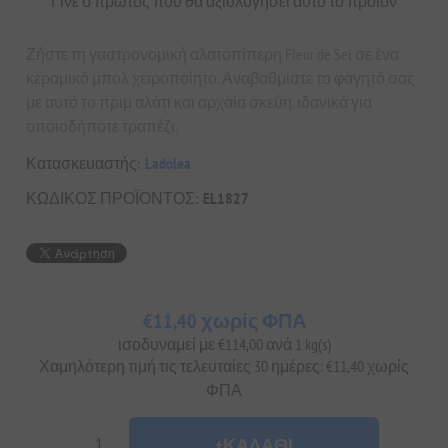
Γίνε ο πρώτος που θα αξιολόγησει αυτό το προϊόν
Ζήστε τη γαστρονομική αλατοπίπερη Fleur de Sel σε ένα
κεραμικό μπολ χειροποίητο. Αναβαθμίστε το φαγητό σας
με αυτό το πριμ αλάτι και αρχαία σκεύη, ιδανικά για
οποιοδήποτε τραπέζι.
Κατασκευαστής:
Ladolea
ΚΩΔΙΚΟΣ ΠΡΟΪΟΝΤΟΣ:
EL1827
€11,40 χωρίς ΦΠΑ
ισοδυναμεί με €114,00 ανά 1 kg(s)
Χαμηλότερη τιμή τις τελευταίες 30 ημέρες: €11,40 χωρίς
ΦΠΑ
+ΚΑΛΆΘΙ