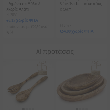
Ψημένα σε Ξύλο &
Sifnos Tsoukali με καπάκι,
Χωρίς Αλάτι
Ø 16cm
EL2051
€6,15 χωρίς ΦΠΑ
EL2075
ισοδυναμεί με €20,50 ανά 1
€54,00 χωρίς ΦΠΑ
kg(s)
AI προτάσεις