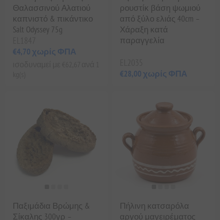
Θαλασσινού Αλατιού
ρουστίκ βάση ψωμιού
καπνιστό & πικάντικο
από ξύλο ελιάς 40cm –
Salt Odyssey 75g
Χάραξη κατά
EL1847
παραγγελία
€4,70 χωρίς ΦΠΑ
EL2035
ισοδυναμεί με €62,67 ανά 1
€28,00 χωρίς ΦΠΑ
kg(s)
Παξιμάδια Βρώμης &
Πήλινη κατσαρόλα
Σίκαλης 300γρ –
αργού μαγειρέματος