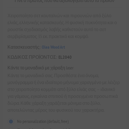
Γίνε ο πρώτος που θα αξιολόγησει αυτό το προϊόν
Χειροποίητο σετ κουταλιών και πιρουνιών από ξύλο
ελιάς, ελληνικής κατασκευής. Η φυσική πυκνότητα και ο
ρουστίκ σχεδιασμός λαβής καθιστούν αυτό το σετ
σερβιρίσματος 35 εκ. πρακτικό και κομψό.
Κατασκευαστής:
Olea Wood Art
ΚΩΔΙΚΟΣ ΠΡΟΪΟΝΤΟΣ:
EL2040
Κάντε το μοναδικό με χάραξη laser
Κάντε το μοναδικό σας. Προσθέστε ένα όνομα,
μονόγραμμα ή ένα ιδιαίτερο μήνυμα χαραγμένο με λέιζερ
στο χειροποίητο κομμάτι από ξύλο ελιάς σας — ιδανικό
για γάμους, εγκαίνια σπιτιού ή προσεγμένα προσωπικά
δώρα. Κάθε χάραξη χαράζεται μόνιμα στο ξύλο,
αποτελώντας μέρος του φυσικού του χαρακτήρα.
No personalization (default, free)