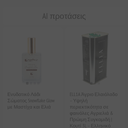
AI προτάσεις
Ενυδατικό Λάδι
ELL1A Άγριο Ελαιόλαδο
Σώματος Snowflake Glow
– Υψηλή
με Μαστίχα και Ελιά
περιεκτικότητα σε
φαινόλες Αγριελιά &
Πρώιμη Συγκομιδή |
Κουτί 3L – Ελληνικό