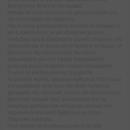
διατηρήσετε το λεπτό του προφίλ.
Μπορεί το έλαιο φιστικιού να χρησιμοποιηθεί για
την περιποίηση του δέρματος;
Ναι, το έλαιο φιστικιού είναι πλούσιο σε βιταμίνες E
και A, καθιστώντας το μια εξαιρετική φυσική
ενυδατική κρέμα. Εφαρμόστε μερικές σταγόνες στο
πρόσωπο και το σώμα για να θρέψετε το δέρμα, να
βελτιώσετε την ελαστικότητά του και να
προωθήσετε μια υγιή λάμψη. Απορροφάται
γρήγορα χωρίς να αφήνει λιπαρά υπολείμματα.
Τι κάνει τα φιστίκια Αιγίνης ξεχωριστά;
Τα φιστίκια Αιγίνης κατέχουν καθεστώς ΠΟΠ λόγω
του μοναδικού terroir τους, του βαθύ πράσινου
χρώματος, της πλούσιας γεύσης και του ανώτερου
θρεπτικού προφίλ τους. Θεωρούνται από τα
καλύτερα φιστίκια στον κόσμο και τα έλαια που
παράγονται από αυτά διαθέτουν αυτή την
εξαιρετική ποιότητα.
Πώς πρέπει να αποθηκεύσω αυτό το λάδι