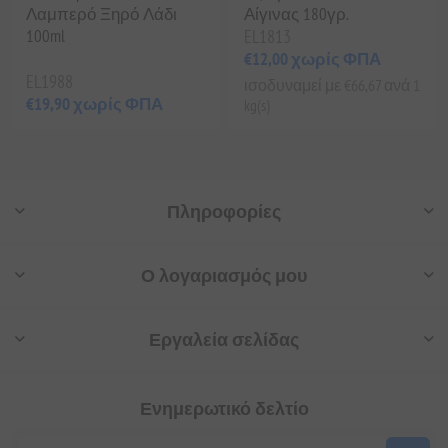
Λαμπερό Ξηρό Λάδι
Αίγινας 180γρ.
100ml
EL1813
€12,00 χωρίς ΦΠΑ
EL1988
ισοδυναμεί με €66,67 ανά 1
€19,90 χωρίς ΦΠΑ
kg(s)
Πληροφορίες
Ο λογαριασμός μου
Εργαλεία σελίδας
Ενημερωτικό δελτίο