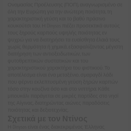
Ονομασίας Προέλευσης (ΠΟΠ), αναγνωρισμένο σε
όλη την Ευρώπη για την ανώτερη ποιότητα, τη
χαρακτηριστική γεύση και το βαθύ πράσινο
κουκούτσι του. Η Dinysos πιέζει προσεκτικά αυτούς
τους ξηρούς καρπούς υψηλής ποιότητας εν
ψυχρώ για να διατηρήσει τα ευαίσθητα έλαιά τους
χωρίς θερμότητα ή χημικά, εξασφαλίζοντας μέγιστη
διατήρηση των αντιοξειδωτικών, των
φυτοθρεπτικών συστατικών και του
χαρακτηριστικού χαρακτήρα του φιστικιού. Το
αποτέλεσμα είναι ένα μεταξένιο, σμαραγδί λάδι
που φέρνει εκλεπτυσμένη γεύση ξηρών καρπών
τόσο στην κουζίνα όσο και στο νιπτήρα. Κάθε
μπουκάλι παράγεται σε μικρές παρτίδες στο νησί
της Αίγινας, διατηρώντας αιώνες παραδόσεις
ποιότητας και δεξιοτεχνίας.
Σχετικά με τον Ντίνος
Η Dinysos είναι ένας διακεκριμένος Έλληνας