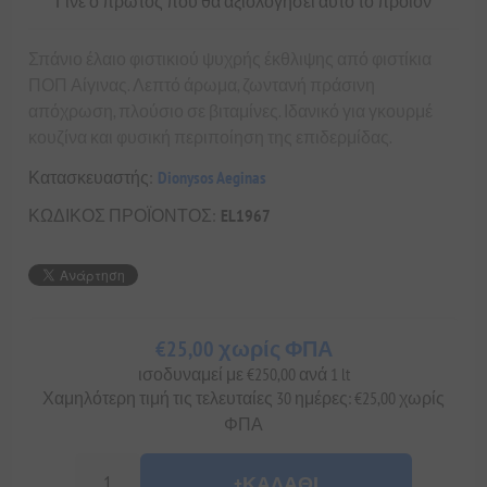
Γίνε ο πρώτος που θα αξιολόγησει αυτό το προϊόν
Σπάνιο έλαιο φιστικιού ψυχρής έκθλιψης από φιστίκια
ΠΟΠ Αίγινας. Λεπτό άρωμα, ζωντανή πράσινη
απόχρωση, πλούσιο σε βιταμίνες. Ιδανικό για γκουρμέ
κουζίνα και φυσική περιποίηση της επιδερμίδας.
Κατασκευαστής:
Dionysos Aeginas
ΚΩΔΙΚΟΣ ΠΡΟΪΟΝΤΟΣ:
EL1967
€25,00 χωρίς ΦΠΑ
ισοδυναμεί με €250,00 ανά 1 lt
Χαμηλότερη τιμή τις τελευταίες 30 ημέρες: €25,00 χωρίς
ΦΠΑ
+ΚΑΛΆΘΙ