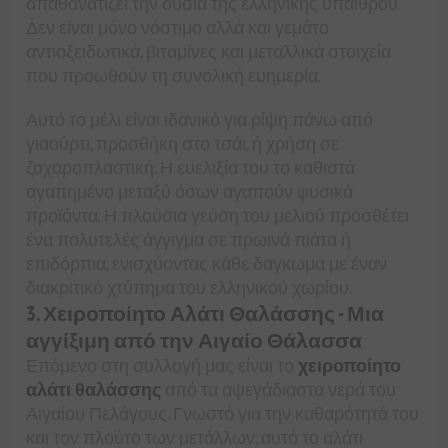
απαθανατίζει την ουσία της ελληνικής ύπαιθρου.
Δεν είναι μόνο νόστιμο αλλά και γεμάτο
αντιοξειδωτικά, βιταμίνες και μεταλλικά στοιχεία
που προωθούν τη συνολική ευημερία.
Αυτό το μέλι είναι ιδανικό για ρίψη πάνω από
γιαούρτι, προσθήκη στο τσάι, ή χρήση σε
ζαχαροπλαστική. Η ευελιξία του το καθιστά
αγαπημένο μεταξύ όσων αγαπούν φυσικά
προϊόντα. Η πλούσια γεύση του μελιού προσθέτει
ένα πολυτελές άγγιγμα σε πρωινά πιάτα ή
επιδόρπια, ενισχύοντας κάθε δαγκωμα με έναν
διακριτικό χτύπημα του ελληνικού χωρίου.
3. Χειροποίητο Αλάτι Θαλάσσης - Μια
αγγίξιμη από την Αιγαίο Θάλασσα
Επόμενο στη συλλογή μας είναι το
χειροποίητο
αλάτι θαλάσσης
από τα αψεγάδιαστα νερά του
Αιγαίου Πελάγους. Γνωστό για την καθαρότητά του
και τον πλούτο των μετάλλων, αυτό το αλάτι