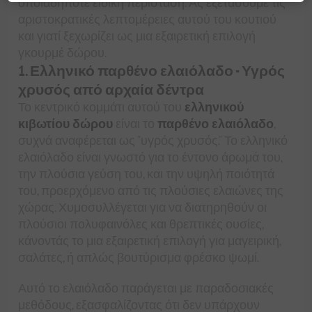
οποιαδήποτε ειδική περίσταση. Ας εξετάσουμε τις
αριστοκρατικές λεπτομέρειες αυτού του κουτιού
και γιατί ξεχωρίζει ως μια εξαιρετική επιλογή
γκουρμέ δώρου.
1. Ελληνικό παρθένο ελαιόλαδο - Υγρός
χρυσός από αρχαία δέντρα
Το κεντρικό κομμάτι αυτού του
ελληνικού
κιβωτίου δώρου
είναι το
παρθένο ελαιόλαδο
,
συχνά αναφέρεται ως "υγρός χρυσός." Το ελληνικό
ελαιόλαδο είναι γνωστό για το έντονο άρωμά του,
την πλούσια γεύση του, και την υψηλή ποιότητά
του, προερχόμενο από τις πλούσιες ελαιώνες της
χώρας. Χυμοσυλλέγεται για να διατηρηθούν οι
πλούσιοι πολυφαινόλες και θρεπτικές ουσίες,
κάνοντάς το μια εξαιρετική επιλογή για μαγειρική,
σαλάτες, ή απλώς βουτύρισμα φρέσκο ψωμί.
Αυτό το ελαιόλαδο παράγεται με παραδοσιακές
μεθόδους, εξασφαλίζοντας ότι δεν υπάρχουν