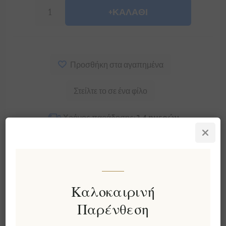
+ΚΑΛΆΘΙ
Προσθήκη στα αγαπημένα
Στείλτε το σε ένα φίλο
Χρόνος παράδοσης:
2-4 ημερών
Περιγραφή
Χαρακτηριστικά
Αξιολογήσεις
Επικοινωνία
Καλοκαιρινή
Παρένθεση
Παρουσιάζουμε το
Πρεμιέρα Ελληνικό Δώρο
Κιβώτιο
- μια ευχάριστη συλλογή γκουρμέ