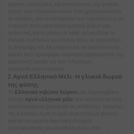
χημικές αλλοιώσεις και διατηρώντας την γνήσια
γεύση των ελληνικών ελιών. Είτε χρησιμοποιείται
σε σαλάτες, για το σοτάρισμα των λαχανικών, ή ως
σταγόνα πάνω από ψητά φαγητά, φέρνει μια
αυθεντική, γήινη γεύση σε κάθε γεύμα. Είναι το
ιδανικό συστατικό για όποιον θέλει να αγκαλιάσει
τη διατροφή της Μεσογείου και να απολαύσει τα
οφέλη που προσφέρει, συμπεριλαμβανομένης της
καρδιακής υγείας και των πλούσιων
αντιοξειδωτικών ουσιών.
2. Αγνό Ελληνικό Μέλι - Η γλυκιά δωρεά
της φύσης
Το
Ελληνικό κιβώτιο δώρου
μας περιλαμβάνει
επίσης
αγνό ελληνικό μέλι
, που συλλέγεται από
τα καταπράσινα βουνά και τις ανθόλεξες πεδιάδες
της Ελλάδας. Αυτό το μέλι είναι εντελώς φυσικό,
ακατιο, και γεμάτο θρεπτικά στοιχεία,
προσφέροντας μια μοναδική γλύκα που