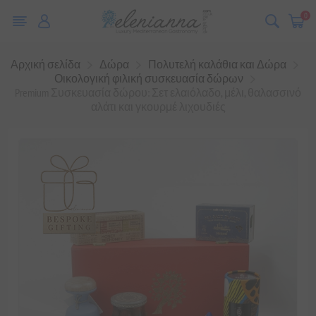
0
Αρχική σελίδα
Δώρα
Πολυτελή καλάθια και Δώρα
Οικολογική φιλική συσκευασία δώρων
Premium Συσκευασία δώρου: Σετ ελαιόλαδο, μέλι, θαλασσινό
αλάτι και γκουρμέ λιχουδιές